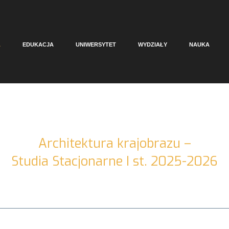
A
EDUKACJA
UNIWERSYTET
WYDZIAŁY
NAUKA
Architektura krajobrazu –
Studia Stacjonarne I st. 2025-2026
chowanie fizyczne 1