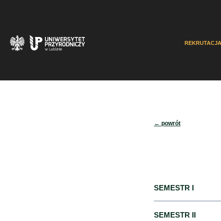
REKRUTACJ
← powrót
SEMESTR I
M AK1S_1_1 – Wy
SEMESTR II