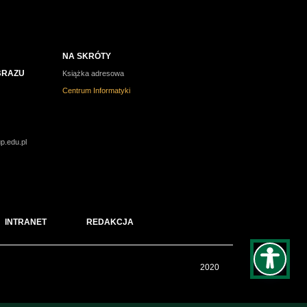
NA SKRÓTY
BRAZU
Książka adresowa
Centrum Informatyki
p.edu.pl
eleni
eleni
INTRANET
REDAKCJA
ych
2020