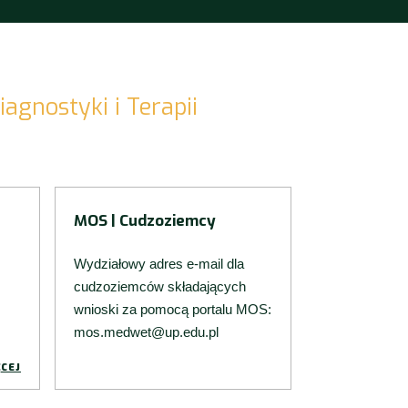
agnostyki i Terapii
MOS | Cudzoziemcy
Wydziałowy adres e-mail dla
cudzoziemców składających
wnioski za pomocą portalu MOS:
mos.medwet@up.edu.pl
CEJ