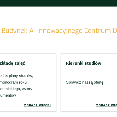
 - Budynek A Innowacyjnego Centrum Di
zkłady zajęć
Kierunki studiów
akże: plany studiów,
rmonogram roku
Sprawdź naszą ofertę!
demickiego, wzory
kumentów
ZOBACZ WIĘCEJ
ZOBACZ WIĘ