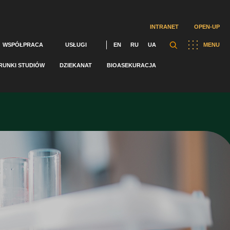
INTRANET
OPEN-UP
WSPÓŁPRACA
USŁUGI
EN
RU
UA
MENU
RUNKI STUDIÓW
DZIEKANAT
BIOASEKURACJA