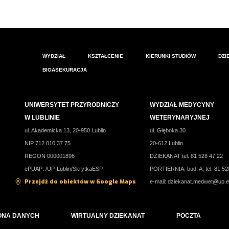
WYDZIAŁ
KSZTAŁCENIE
KIERUNKI STUDIÓW
DZI
BIOASEKURACJA
UNIWERSYTET PRZYRODNICZY
WYDZIAŁ MEDYCYNY
W LUBLINIE
WETERYNARYJNEJ
ul. Akademicka 13, 20-950 Lublin
ul. Głęboka 30
NIP 712 010 37 75
20-612 Lublin
REGON 000001896
DZIEKANAT tel. 81 528 47 22
ePUAP: /UP-Lublin/SkrytkaESP
PORTIERNIA: bud. A, tel. 81 52
Przejdź do obiektów w Google Maps
e-mail:
dziekanat.medwet@up.e
ONA DANYCH
WIRTUALNY DZIEKANAT
POCZTA