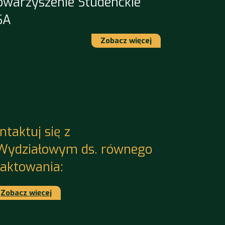
owarzyszenie Studenckie
SA
Zobacz więcej
ntaktuj się z
Wydziałowym ds. równego
raktowania:
Zobacz więcej