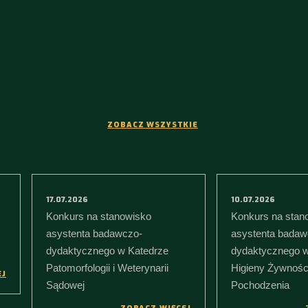
ZOBACZ WSZYSTKIE
17.07.2026
10.07.2026
Konkurs na stanowisko
Konkurs na stan
asystenta badawczo-
asystenta badaw
dydaktycznego w Katedrze
dydaktycznego w
Patomorfologii i Weterynarii
Higieny Żywnośc
EJ
Sądowej
Pochodzenia