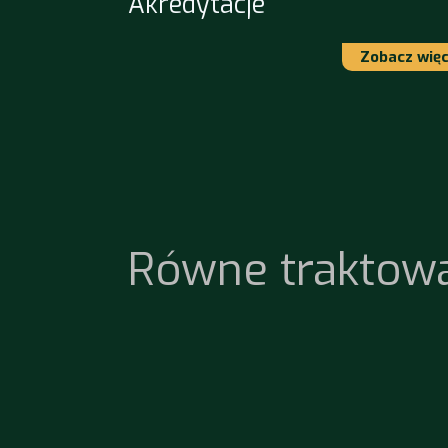
Akredytacje
Zobacz więc
Równe traktow