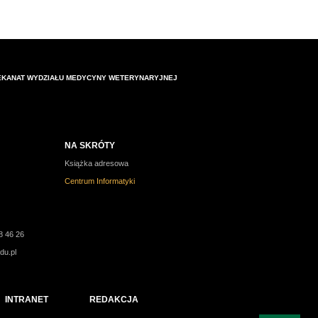
EKANAT WYDZIAŁU MEDYCYNY WETERYNARYJNEJ
NA SKRÓTY
Książka adresowa
Centrum Informatyki
8 46 26
du.pl
INTRANET
REDAKCJA