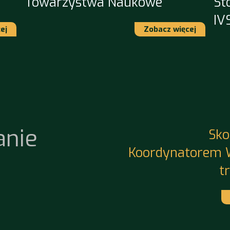
Towarzystwa Naukowe
St
IV
ej
Zobacz więcej
anie
Sko
Koordynatorem 
t