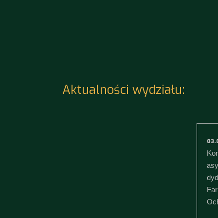
Aktualności wydziału:
03.
Kon
asy
dyd
Far
Och