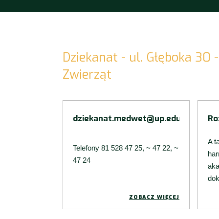
Dziekanat - ul. Głęboka 30
Zwierząt
dziekanat.medwet@up.edu.pl
Ro
A t
Telefony 81 528 47 25, ~ 47 22, ~
ha
47 24
aka
do
ZOBACZ WIĘCEJ