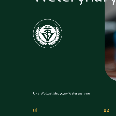
UP
Wydział Medycyny Weterynaryjnej
01
02