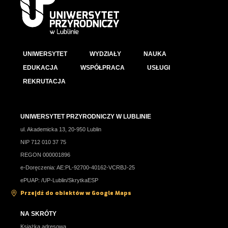
UNIWERSYTET
WYDZIAŁY
NAUKA
EDUKACJA
WSPÓŁPRACA
USŁUGI
REKRUTACJA
UNIWERSYTET PRZYRODNICZY W LUBLINIE
ul. Akademicka 13, 20-950 Lublin
NIP 712 010 37 75
REGON 000001896
e-Doręczenia: AE:PL-92700-40162-VCRBJ-25
ePUAP: /UP-Lublin/SkrytkaESP
Przejdź do obiektów w Google Maps
NA SKRÓTY
Książka adresowa