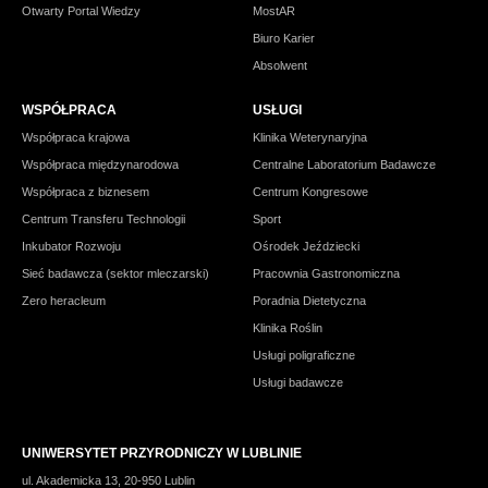
Otwarty Portal Wiedzy
MostAR
Biuro Karier
Absolwent
WSPÓŁPRACA
USŁUGI
Współpraca krajowa
Klinika Weterynaryjna
Współpraca międzynarodowa
Centralne Laboratorium Badawcze
Współpraca z biznesem
Centrum Kongresowe
Centrum Transferu Technologii
Sport
Inkubator Rozwoju
Ośrodek Jeździecki
Sieć badawcza (sektor mleczarski)
Pracownia Gastronomiczna
Zero heracleum
Poradnia Dietetyczna
Klinika Roślin
Usługi poligraficzne
Usługi badawcze
UNIWERSYTET PRZYRODNICZY W LUBLINIE
ul. Akademicka 13, 20-950 Lublin