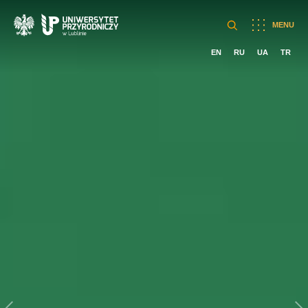
MENU
EN
RU
UA
TR