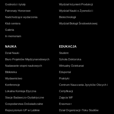
Godności i tytuły
Wydział Inżynierii Produkcji
Patronaty Honorowe
Wydział Nauki o Żywności i
Nadchodzące wydarzenia
Biotechnologii
Klub seniora
Wydział Biologii Środowiskowej
Galeria
In memoriam
NAUKA
EDUKACJA
Dział Nauki
Student
Biuro Projektów Międzynarodowych
Szkoła Doktorska
Nadawanie stopni naukowych
Wirtualny Dziekanat
Biblioteka
Eduportal
Wydawnictwo
Praktyki
Konferencje
Centrum Nauczania Języków Obcych i
Lokalna Komisja Etyczna
Certyfikacji
Stacje Badawczo-Dydaktyczne
Zajęcia WF
Gospodarstwa Doświadczalne
Erasmus+
Repozytorium UP w Lublinie
Dział Organizacji i Toku Studiów