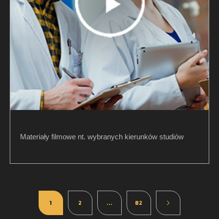
Materiały filmowe nt. wybranych kierunków studiów
1
2
...
82