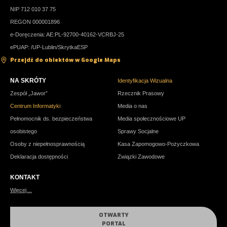
NIP 712 010 37 75
REGON 000001896
e-Doręczenia: AE:PL-92700-40162-VCRBJ-25
ePUAP: /UP-Lublin/SkrytkaESP
Przejdź do obiektów w Google Maps
NA SKRÓTY
Identyfikacja Wizualna
Zespół „Jawor”
Rzecznik Prasowy
Centrum Informatyki
Media o nas
Pełnomocnik ds. bezpieczeństwa
Media społecznościowe UP
osobistego
Sprawy Socjalne
Osoby z niepełnosprawnością
Kasa Zapomogowo-Pożyczkowa
Deklaracja dostępności
Związki Zawodowe
KONTAKT
Więcej…
OTWARTY
PORTAL