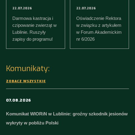
22.07.2026
22.07.2026
Darmowa kastracja i
Oświadczenie Rektora
czipowanie zwierząt w
w związku z artykułem
Lublinie. Ruszyły
w Forum Akademickim
zapisy do programu!
nr 6/2026
10% więcej
Komunikaty:
kandydatów na
ZOBACZ WSZYSTKIE
studia
ZAREJESTRUJ SIĘ
WIĘCEJ INFORMACJI
REKRUTACJA ROZPOCZĘTA!
07.08.2026
PODSUMOWANIE REKRUTACJI
WIĘCEJ
Komunikat WIORiN w Lublinie: groźny szkodnik jesionów
wykryty w pobliżu Polski