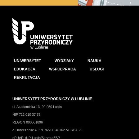
UNIWERSYTET
WYDZIAŁY
NAUKA
EDUKACJA
WSPÓŁPRACA
USŁUGI
REKRUTACJA
UNIWERSYTET PRZYRODNICZY W LUBLINIE
ul. Akademicka 13, 20-950 Lublin
NIP 712 010 37 75
REGON 000001896
e-Doręczenia: AE:PL-92700-40162-VCRBJ-25
ePUAP: /UP-Lublin/SkrytkaESP