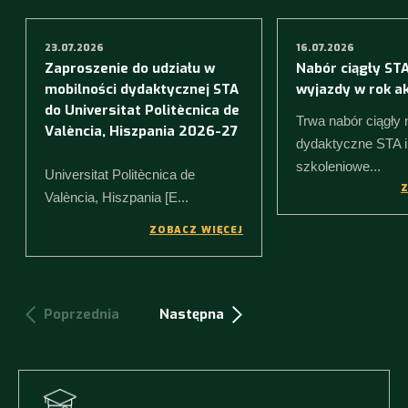
23.07.2026
16.07.2026
Zaproszenie do udziału w
Nabór ciągły ST
mobilności dydaktycznej STA
wyjazdy w rok a
do Universitat Politècnica de
Trwa nabór ciągły
València, Hiszpania 2026-27
dydaktyczne STA i
szkoleniowe...
Universitat Politècnica de
Z
València, Hiszpania [E...
ZOBACZ WIĘCEJ
Poprzednia
Następna