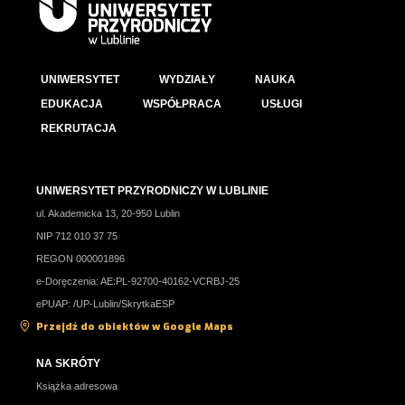
UNIWERSYTET
WYDZIAŁY
NAUKA
EDUKACJA
WSPÓŁPRACA
USŁUGI
REKRUTACJA
UNIWERSYTET PRZYRODNICZY W LUBLINIE
ul. Akademicka 13, 20-950 Lublin
NIP 712 010 37 75
REGON 000001896
e-Doręczenia: AE:PL-92700-40162-VCRBJ-25
ePUAP: /UP-Lublin/SkrytkaESP
Przejdź do obiektów w Google Maps
NA SKRÓTY
Książka adresowa