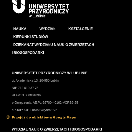
NAUKA
WYDZIAŁ
KSZTAŁCENIE
KIERUNKI STUDIÓW
DZIEKANAT WYDZIAŁU NAUK O ZWIERZĘTACH
I BIOGOSPODARKI
UNIWERSYTET PRZYRODNICZY W LUBLINIE
ul. Akademicka 13, 20-950 Lublin
NIP 712 010 37 75
REGON 000001896
e-Doręczenia: AE:PL-92700-40162-VCRBJ-25
ePUAP: /UP-Lublin/SkrytkaESP
Przejdź do obiektów w Google Maps
WYDZIAŁ NAUK O ZWIERZĘTACH I BIOGOSPODARKI