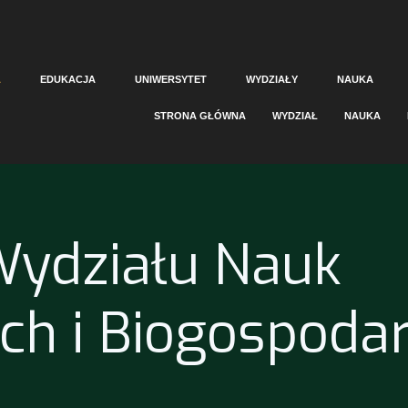
A
EDUKACJA
UNIWERSYTET
WYDZIAŁY
NAUKA
STRONA GŁÓWNA
WYDZIAŁ
NAUKA
Wydziału Nauk
ch i Biogospodar