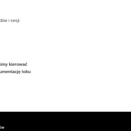
ów i sesji
imy kierować
umentację toku
IÓW