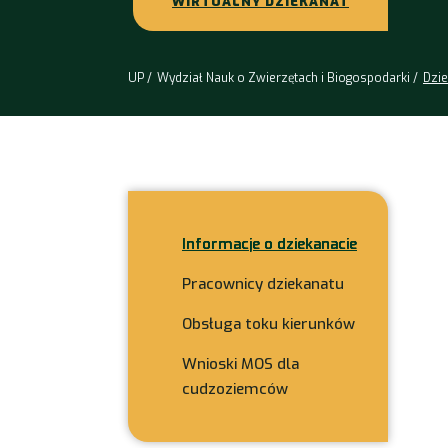
WIRTUALNY DZIEKANAT
UP
Wydział Nauk o Zwierzętach i Biogospodarki
Dzie
Informacje o dziekanacie
Pracownicy dziekanatu
Obsługa toku kierunków
Wnioski MOS dla
cudzoziemców