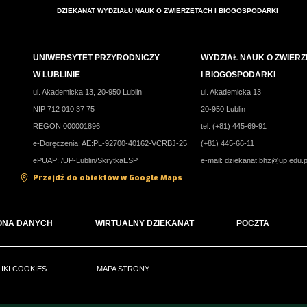
DZIEKANAT WYDZIAŁU NAUK O ZWIERZĘTACH I BIOGOSPODARKI
UNIWERSYTET PRZYRODNICZY
WYDZIAŁ NAUK O ZWIER
W LUBLINIE
I BIOGOSPODARKI
ul. Akademicka 13, 20-950 Lublin
ul. Akademicka 13
NIP 712 010 37 75
20-950 Lublin
REGON 000001896
tel. (+81) 445-69-91
e-Doręczenia: AE:PL-92700-40162-VCRBJ-25
(+81) 445-66-11
ePUAP: /UP-Lublin/SkrytkaESP
e-mail:
dziekanat.bhz@up.edu.p
Przejdź do obiektów w Google Maps
ONA DANYCH
WIRTUALNY DZIEKANAT
POCZTA
LIKI COOKIES
MAPA STRONY