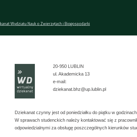
kanat Wydziału Nauk o Zwierzętach i Biogospodarki
20-950 LUBLIN
ul. Akademicka 13
e-mail:
dziekanat.bhz@up.lublin.pl
Dziekanat czynny jest od poniedziałku do piątku w godzinach
W sprawach studenckich należy kontaktować się z pracown
odpowiedzialnymi za obsługę poszczególnych kierunków stu