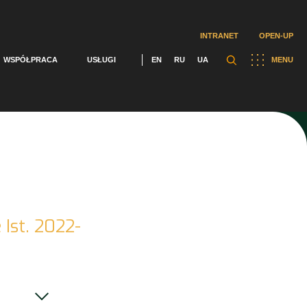
INTRANET
OPEN-UP
WSPÓŁPRACA
USŁUGI
EN
RU
UA
MENU
 Ist. 2022-