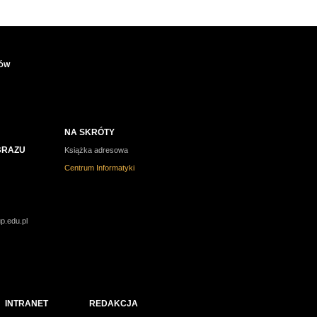
IÓW
NA SKRÓTY
BRAZU
Książka adresowa
Centrum Informatyki
owych)
p.edu.pl
INTRANET
REDAKCJA