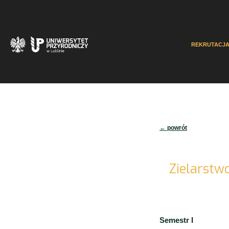
REKRUTACJ
← powrót
Zielarstwo
Semestr I