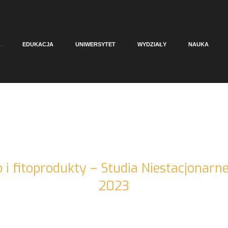
A
EDUKACJA
UNIWERSYTET
WYDZIAŁY
NAUKA
 i fitoprodukty – Studia Niestacjonarne
2023