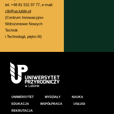
tel. +48 81 531 97 77, e-mail:
clb@up.lublin.pl
(Centrum Innowacyjno-
Wdrożeniowe Nowych
Technik
i Technologii, piętro III)
UNIWERSYTET
WYDZIAŁY
NAUKA
EDUKACJA
WSPÓŁPRACA
USŁUGI
REKRUTACJA