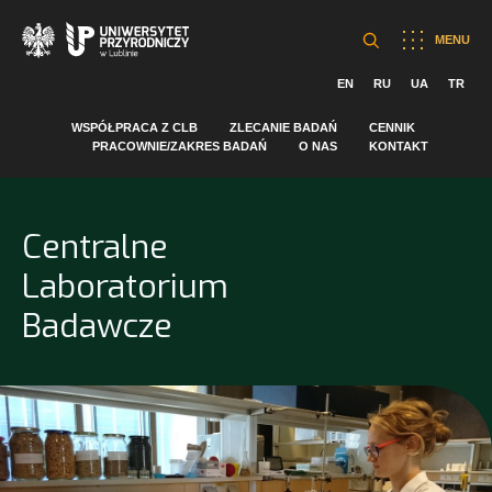
MENU
EN
RU
UA
TR
WSPÓŁPRACA Z CLB
ZLECANIE BADAŃ
CENNIK
PRACOWNIE/ZAKRES BADAŃ
O NAS
KONTAKT
Centralne
Laboratorium
Badawcze