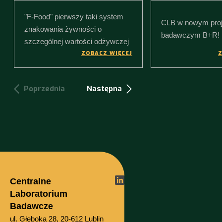
"F-Food" pierwszy taki system
CLB w nowym proj
znakowania żywności o
badawczym B+R!
szczególnej wartości odżywczej
ZOBACZ WIĘCEJ
Z
Poprzednia
Następna
Centralne
Laboratorium
Badawcze
ul. Głęboka 28, 20-612 Lublin