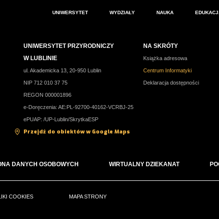
UNIWERSYTET
WYDZIAŁY
NAUKA
EDUKACJ
UNIWERSYTET PRZYRODNICZY
NA SKRÓTY
W LUBLINIE
Książka adresowa
ul. Akademicka 13, 20-950 Lublin
Centrum Informatyki
NIP 712 010 37 75
Deklaracja dostępności
REGON 000001896
e-Doręczenia: AE:PL-92700-40162-VCRBJ-25
ePUAP: /UP-Lublin/SkrytkaESP
Przejdź do obiektów w Google Maps
ONA DANYCH OSOBOWYCH
WIRTUALNY DZIEKANAT
PO
LIKI COOKIES
MAPA STRONY