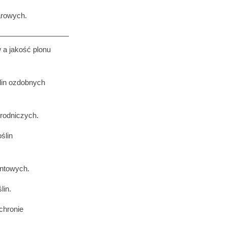
arowych.
a jakość plonu
lin ozdobnych
rodniczych.
ślin
untowych.
lin.
chronie