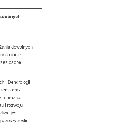
ozdobnych –
żania dowolnych
orzenianie
przez osobę
h i Dendrologii
zenia oraz
órym można
u i rozwoju
żliwe jest
 uprawy roślin