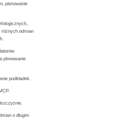
in, plonowanie
rfologicznych,
w różnych odmian
h.
latorów
na plonowanie
ianie podkładek.
-MCP.
lszczyźnie.
odmian o długim