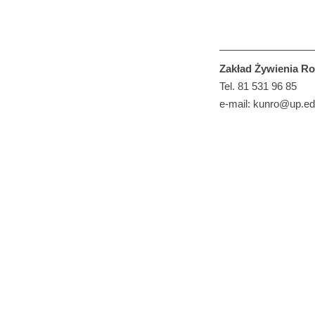
Zakład Żywienia Ro
Tel. 81 531 96 85
e-mail: kunro@up.ed