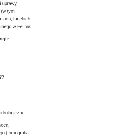
i uprawy
 (w tym
niach, tunelach
nego w Felinie.
ogii:
77
ndrologiczne.
mocą
go (tomografia