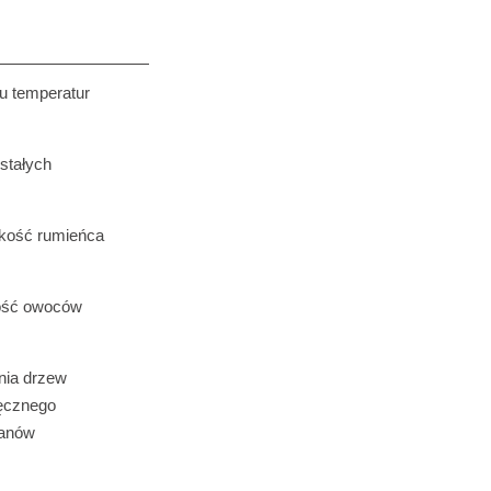
u temperatur
stałych
lkość rumieńca
kość owoców
nia drzew
ręcznego
tanów