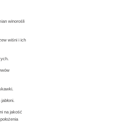
an winorośli
w wiśni i ich
zych.
zewów
skawki.
abłoni.
ni na jakość
 położenia