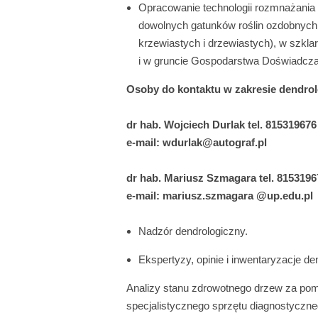
Opracowanie technologii rozmnażania 
dowolnych gatunków roślin ozdobnych
krzewiastych i drzewiastych), w szklar
i w gruncie Gospodarstwa Doświadczal
Osoby do kontaktu w zakresie dendrol
dr h
ab.
Wojciech Durlak tel. 815319676
e-mail: wdurlak@autograf.pl
dr hab. Mariusz Szmagara tel. 8153196
e-mail: mariusz.szmagara @up.edu.pl
Nadzór dendrologiczny.
Ekspertyzy, opinie i inwentaryzacje de
Analizy stanu zdrowotnego drzew za po
specjalistycznego sprzętu diagnostyczne