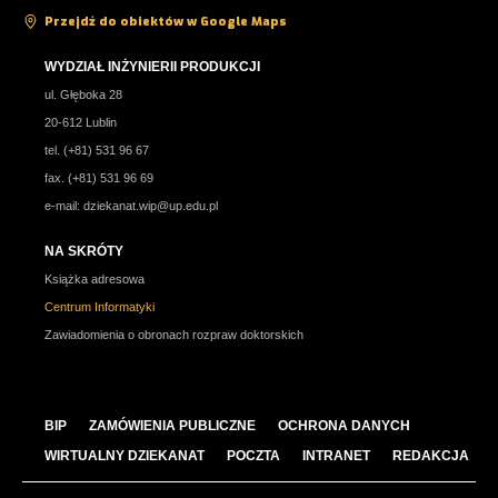
Przejdź do obiektów w Google Maps
WYDZIAŁ INŻYNIERII PRODUKCJI
ul. Głęboka 28
20-612 Lublin
tel. (+81) 531 96 67
fax. (+81) 531 96 69
e-mail:
dziekanat.wip@up.edu.pl
NA SKRÓTY
Książka adresowa
Centrum Informatyki
Zawiadomienia o obronach rozpraw doktorskich
BIP
ZAMÓWIENIA PUBLICZNE
OCHRONA DANYCH
WIRTUALNY DZIEKANAT
POCZTA
INTRANET
REDAKCJA