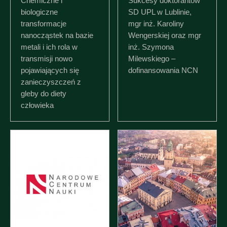
Chemiczne i
Sukcesy doktorantów
biologiczne
SD UPL w Lublinie,
transformacje
mgr inż. Karoliny
nanocząstek na bazie
Wengerskiej oraz mgr
metali i ich rola w
inż. Szymona
transmisji nowo
Milewskiego –
pojawiających się
dofinansowania NCN
zanieczyszczeń z
gleby do diety
człowieka