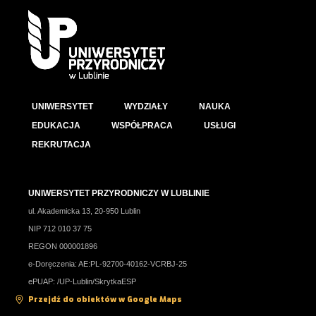
UNIWERSYTET
WYDZIAŁY
NAUKA
EDUKACJA
WSPÓŁPRACA
USŁUGI
REKRUTACJA
UNIWERSYTET PRZYRODNICZY W LUBLINIE
ul. Akademicka 13, 20-950 Lublin
NIP 712 010 37 75
REGON 000001896
e-Doręczenia: AE:PL-92700-40162-VCRBJ-25
ePUAP: /UP-Lublin/SkrytkaESP
Przejdź do obiektów w Google Maps