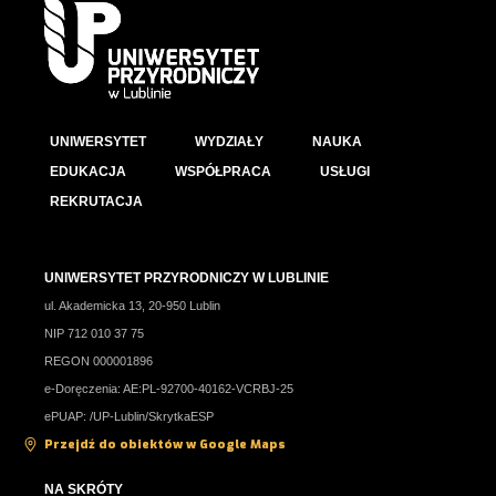
UNIWERSYTET
WYDZIAŁY
NAUKA
EDUKACJA
WSPÓŁPRACA
USŁUGI
REKRUTACJA
UNIWERSYTET PRZYRODNICZY W LUBLINIE
ul. Akademicka 13, 20-950 Lublin
NIP 712 010 37 75
REGON 000001896
e-Doręczenia: AE:PL-92700-40162-VCRBJ-25
ePUAP: /UP-Lublin/SkrytkaESP
Przejdź do obiektów w Google Maps
NA SKRÓTY