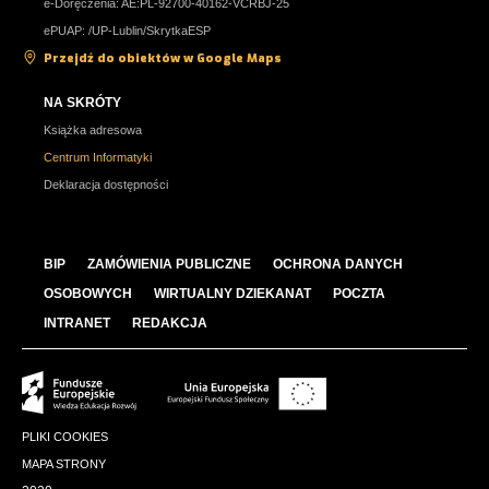
e-Doręczenia: AE:PL-92700-40162-VCRBJ-25
ePUAP: /UP-Lublin/SkrytkaESP
Przejdź do obiektów w Google Maps
NA SKRÓTY
Książka adresowa
Centrum Informatyki
Deklaracja dostępności
BIP
ZAMÓWIENIA PUBLICZNE
OCHRONA DANYCH
OSOBOWYCH
WIRTUALNY DZIEKANAT
POCZTA
INTRANET
REDAKCJA
PLIKI COOKIES
MAPA STRONY