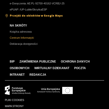
e-Doręczenia: AE:PL-92700-40162-VCRBJ-25
ePUAP: /UP-Lublin/SkrytkaESP
Przejdź do obiektów w Google Maps
NA SKRÓTY
Książka adresowa
Centrum Informatyki
Deklaracja dostępności
BIP
ZAMÓWIENIA PUBLICZNE
OCHRONA DANYCH
OSOBOWYCH
WIRTUALNY DZIEKANAT
POCZTA
INTRANET
REDAKCJA
PLIKI COOKIES
MAPA STRONY