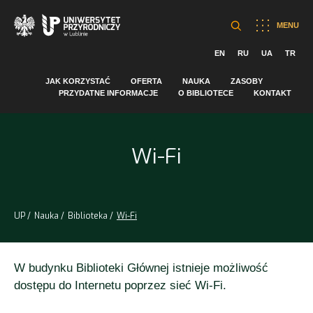
MENU
EN
RU
UA
TR
JAK KORZYSTAĆ
OFERTA
NAUKA
ZASOBY
PRZYDATNE INFORMACJE
O BIBLIOTECE
KONTAKT
Wi-Fi
UP
Nauka
Biblioteka
Wi-Fi
W budynku Biblioteki Głównej istnieje możliwość
dostępu do Internetu poprzez sieć Wi-Fi.