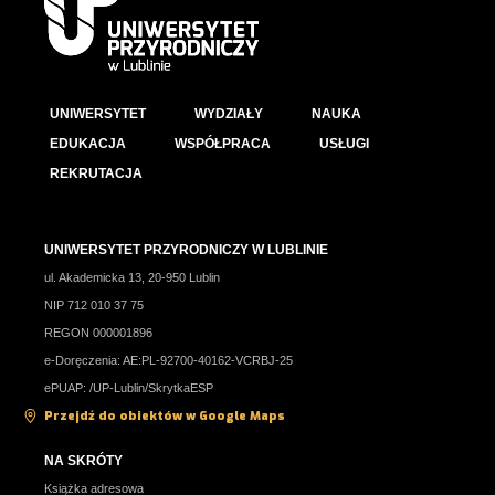
UNIWERSYTET
WYDZIAŁY
NAUKA
EDUKACJA
WSPÓŁPRACA
USŁUGI
REKRUTACJA
UNIWERSYTET PRZYRODNICZY W LUBLINIE
ul. Akademicka 13, 20-950 Lublin
NIP 712 010 37 75
REGON 000001896
e-Doręczenia: AE:PL-92700-40162-VCRBJ-25
ePUAP: /UP-Lublin/SkrytkaESP
Przejdź do obiektów w Google Maps
NA SKRÓTY
Książka adresowa