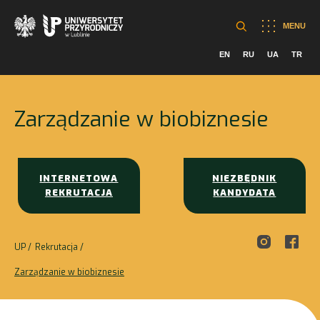
MENU
EN
RU
UA
TR
Zarządzanie w biobiznesie
INTERNETOWA
NIEZBĘDNIK
REKRUTACJA
KANDYDATA
UP
Rekrutacja
Zarządzanie w biobiznesie