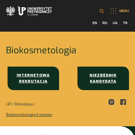
MENU
EN
RU
UA
TR
Biokosmetologia
INTERNETOWA
NIEZBĘDNIK
REKRUTACJA
KANDYDATA
UP
Rekrutacja
Biokosmetologia II stopień