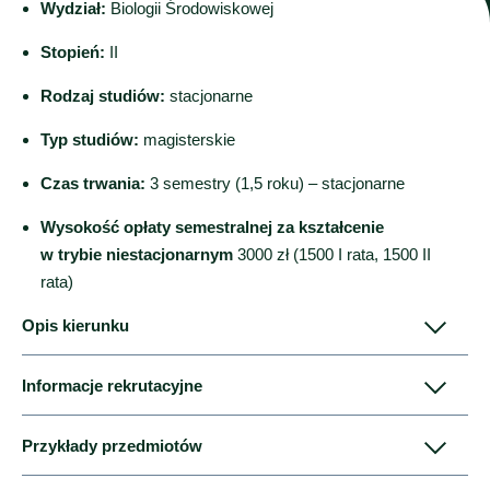
Wydział:
Biologii Środowiskowej
Stopień:
II
Rodzaj studiów:
stacjonarne
Typ studiów:
magisterskie
Czas trwania:
3 semestry (1,5 roku) – stacjonarne
Wysokość opłaty semestralnej za kształcenie
w trybie niestacjonarnym
3000 zł (1500 I rata, 1500 II
rata)
Opis kierunku
Informacje rekrutacyjne
Kształcenie na kierunku
biokosmetologia
stanowi
Przykłady przedmiotów
nowoczesną i interdyscyplinarną ofertę dydaktyczną
wychodzącą naprzeciw trendom światowym
O przyjęcie na I rok studiów drugiego stopnia