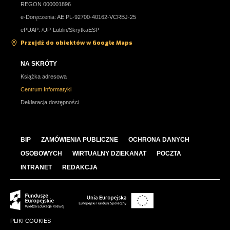
do prowadzenia własnej działalności gospodarczej.
REGON 000001896
e-Doręczenia: AE:PL-92700-40162-VCRBJ-25
ePUAP: /UP-Lublin/SkrytkaESP
Przejdź do obiektów w Google Maps
NA SKRÓTY
Książka adresowa
Centrum Informatyki
Deklaracja dostępności
BIP
ZAMÓWIENIA PUBLICZNE
OCHRONA DANYCH
OSOBOWYCH
WIRTUALNY DZIEKANAT
POCZTA
INTRANET
REDAKCJA
PLIKI COOKIES