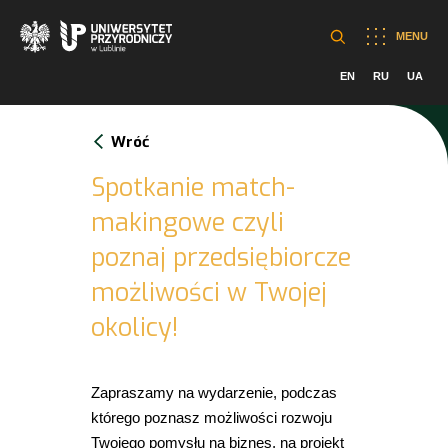
MENU
EN
RU
UA
Wróć
Spotkanie match-
makingowe czyli
poznaj przedsiębiorcze
możliwości w Twojej
okolicy!
Zapraszamy na wydarzenie, podczas
którego poznasz możliwości rozwoju
Twojego pomysłu na biznes, na projekt