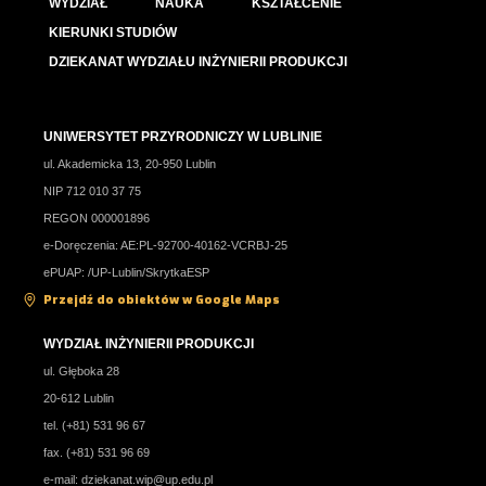
WYDZIAŁ
NAUKA
KSZTAŁCENIE
KIERUNKI STUDIÓW
DZIEKANAT WYDZIAŁU INŻYNIERII PRODUKCJI
UNIWERSYTET PRZYRODNICZY W LUBLINIE
ul. Akademicka 13, 20-950 Lublin
NIP 712 010 37 75
REGON 000001896
e-Doręczenia: AE:PL-92700-40162-VCRBJ-25
ePUAP: /UP-Lublin/SkrytkaESP
Przejdź do obiektów w Google Maps
WYDZIAŁ INŻYNIERII PRODUKCJI
ul. Głęboka 28
20-612 Lublin
tel. (+81) 531 96 67
fax. (+81) 531 96 69
e-mail:
dziekanat.wip@up.edu.pl