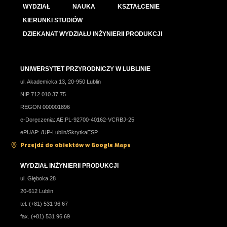
WYDZIAŁ
NAUKA
KSZTAŁCENIE
KIERUNKI STUDIÓW
DZIEKANAT WYDZIAŁU INŻYNIERII PRODUKCJI
UNIWERSYTET PRZYRODNICZY W LUBLINIE
ul. Akademicka 13, 20-950 Lublin
NIP 712 010 37 75
REGON 000001896
e-Doręczenia: AE:PL-92700-40162-VCRBJ-25
ePUAP: /UP-Lublin/SkrytkaESP
Przejdź do obiektów w Google Maps
WYDZIAŁ INŻYNIERII PRODUKCJI
ul. Głęboka 28
20-612 Lublin
tel. (+81) 531 96 67
fax. (+81) 531 96 69