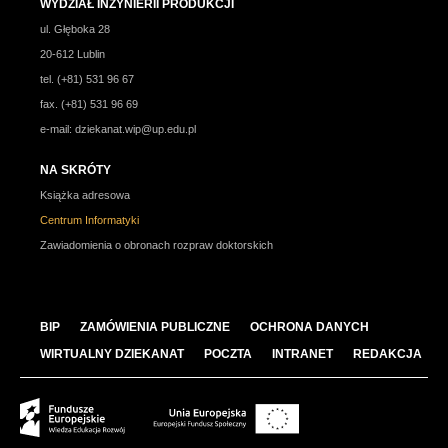
WYDZIAŁ INŻYNIERII PRODUKCJI
ul. Głęboka 28
20-612 Lublin
tel. (+81) 531 96 67
fax. (+81) 531 96 69
e-mail:
dziekanat.wip@up.edu.pl
NA SKRÓTY
Książka adresowa
Centrum Informatyki
Zawiadomienia o obronach rozpraw doktorskich
BIP
ZAMÓWIENIA PUBLICZNE
OCHRONA DANYCH
WIRTUALNY DZIEKANAT
POCZTA
INTRANET
REDAKCJA