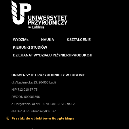
WYDZIAŁ
NAUKA
KSZTAŁCENIE
KIERUNKI STUDIÓW
DZIEKANAT WYDZIAŁU INŻYNIERII PRODUKCJI
UNIWERSYTET PRZYRODNICZY W LUBLINIE
ul. Akademicka 13, 20-950 Lublin
NIP 712 010 37 75
REGON 000001896
e-Doręczenia: AE:PL-92700-40162-VCRBJ-25
ePUAP: /UP-Lublin/SkrytkaESP
Przejdź do obiektów w Google Maps