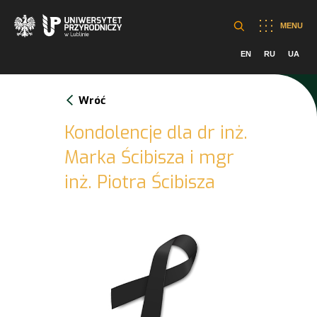
MENU
EN
RU
UA
Wróć
Kondolencje dla dr inż.
Marka Ścibisza i mgr
inż. Piotra Ścibisza