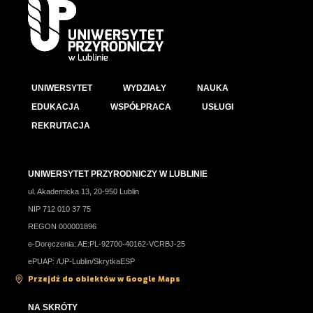
UNIWERSYTET
WYDZIAŁY
NAUKA
EDUKACJA
WSPÓŁPRACA
USŁUGI
REKRUTACJA
UNIWERSYTET PRZYRODNICZY W LUBLINIE
ul. Akademicka 13, 20-950 Lublin
NIP 712 010 37 75
REGON 000001896
e-Doręczenia: AE:PL-92700-40162-VCRBJ-25
ePUAP: /UP-Lublin/SkrytkaESP
Przejdź do obiektów w Google Maps
NA SKRÓTY