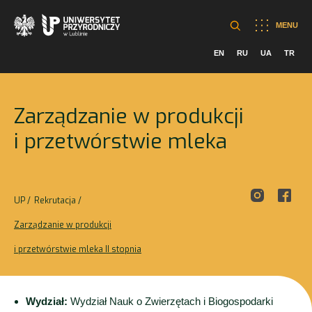
MENU
EN
RU
UA
TR
Zarządzanie w produkcji
i przetwórstwie mleka
UP
Rekrutacja
Zarządzanie w produkcji
i przetwórstwie mleka II stopnia
Wydział:
Wydział Nauk o Zwierzętach i Biogospodarki