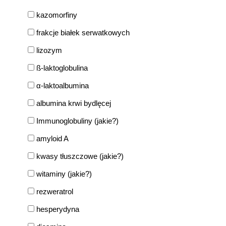
kazomorfiny
frakcje białek serwatkowych
lizozym
ß-laktoglobulina
α-laktoalbumina
albumina krwi bydlęcej
Immunoglobuliny (jakie?)
amyloid A
kwasy tłuszczowe (jakie?)
witaminy (jakie?)
rezweratrol
hesperydyna