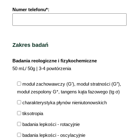
Numer telefonu*:
Zakres badań
Badania reologiczne i fizykochemiczne
50 mL/ 50g | 3-4 powtórzenia
moduł zachowawczy (G′), moduł stratności (G″),
moduł zespolony G*, tangens kąta fazowego (tg σ)
charakterystyka płynów nieniutonowskich
tiksotropia
badania lepkości - rotacyjnie
badania lepkości - oscylacyjnie