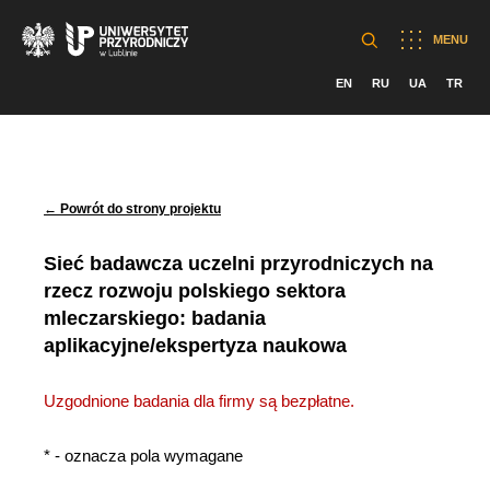
MENU
EN
RU
UA
TR
← Powrót do strony projektu
Sieć badawcza uczelni przyrodniczych na
rzecz rozwoju polskiego sektora
mleczarskiego: badania
aplikacyjne/ekspertyza naukowa
Uzgodnione badania dla firmy są bezpłatne.
* - oznacza pola wymagane