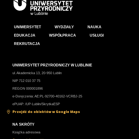
UNIWERSYTET
WYDZIAŁY
NAUKA
EDUKACJA
WSPÓŁPRACA
USŁUGI
REKRUTACJA
UNIWERSYTET PRZYRODNICZY W LUBLINIE
ul. Akademicka 13, 20-950 Lublin
NIP 712 010 37 75
REGON 000001896
e-Doręczenia: AE:PL-92700-40162-VCRBJ-25
ePUAP: /UP-Lublin/SkrytkaESP
Przejdź do obiektów w Google Maps
NA SKRÓTY
Książka adresowa