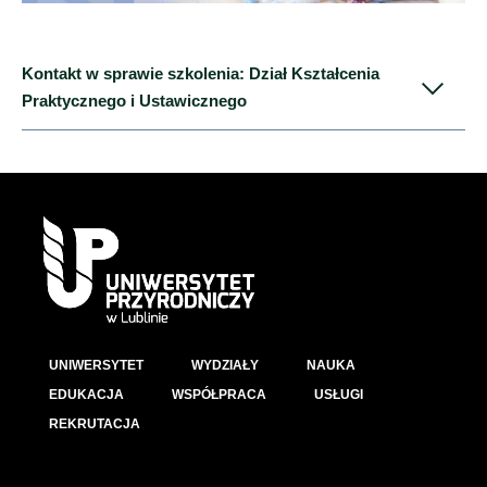
Kontakt w sprawie szkolenia: Dział Kształcenia
Praktycznego i Ustawicznego
Dział Kształcenia Praktycznego i Ustawicznego
ul. Głęboka 31 (łącznik przed CKFiS)
pok. 115
[
lokalizacja
]
tel. 081 445 66 30
UNIWERSYTET
WYDZIAŁY
NAUKA
e-mail: ksztalcenie@up.lublin.pl
EDUKACJA
WSPÓŁPRACA
USŁUGI
REKRUTACJA