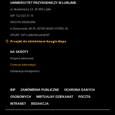
Dział Kształcenia Praktycznego i Ustawicznego
UNIWERSYTET PRZYRODNICZY W LUBLINIE
zaprasza na
ul. Akademicka 13, 20-950 Lublin
NIP 712 010 37 75
SZKOLENIE ŁĄCZONE DLA OSÓB
REGON 000001896
WYKONUJĄCYCH CZYNNOŚCI ZWIĄZANE
e-Doręczenia: AE:PL-92700-40162-VCRBJ-25
Z WYKORZYSTANIEM ZWIERZĄT DO CELÓW
ePUAP: /UP-Lublin/SkrytkaESP
NAUKOWYCH LUB EDUKACYJNYCH
Przejdź do obiektów w Google Maps
NA SKRÓTY
s
zczegółowe informacje
<<więcej>
Książka adresowa
Centrum Informatyki
Deklaracja dostępności
BIP
ZAMÓWIENIA PUBLICZNE
OCHRONA DANYCH
OSOBOWYCH
WIRTUALNY DZIEKANAT
POCZTA
INTRANET
REDAKCJA