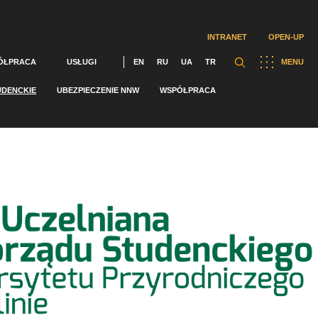
INTRANET
OPEN-UP
ÓŁPRACA
USŁUGI
EN
RU
UA
TR
MENU
UDENCKIE
UBEZPIECZENIE NNW
WSPÓŁPRACA