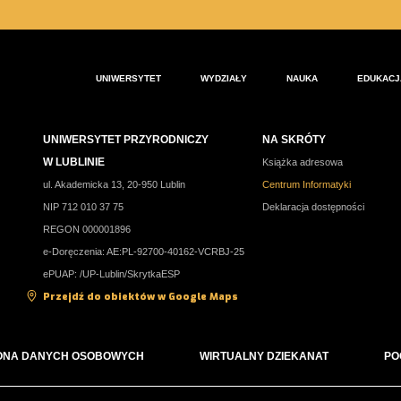
Drużyna C (Wydział Inżynierii Produkcji):
Kacper Rocznia
Weterynaria (Wydział Medycyny Weterynaryjnej):
Maciej P
Mikołaj Sikorski, Jakub Grzenkowicz, Ernest Brutkowski, Ko
Pat i Mat (Wydział Nauk o Żywności i Biotechnologii):
Jaku
UNIWERSYTET
WYDZIAŁY
NAUKA
EDUKACJ
BHPatogeny:
Katarzyna Karpińska, Antonina Krawczyk.
Bart & Waldi:
Bartosz Sołowiej, Waldemar Gustaw.
UNIWERSYTET PRZYRODNICZY
NA SKRÓTY
W LUBLINIE
Książka adresowa
ul. Akademicka 13, 20-950 Lublin
Centrum Informatyki
NIP 712 010 37 75
Deklaracja dostępności
REGON 000001896
e-Doręczenia: AE:PL-92700-40162-VCRBJ-25
ePUAP: /UP-Lublin/SkrytkaESP
Przejdź do obiektów w Google Maps
ONA DANYCH OSOBOWYCH
WIRTUALNY DZIEKANAT
PO