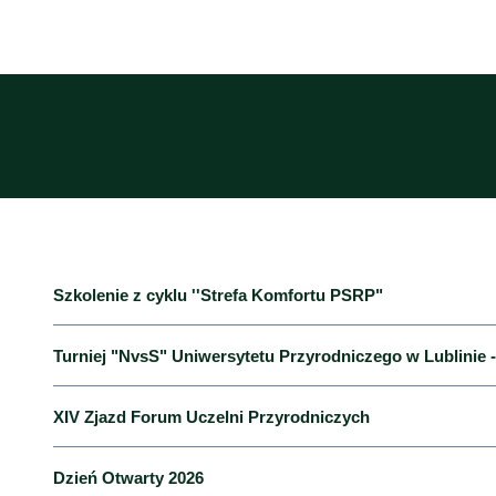
Szkolenie z cyklu ''Strefa Komfortu PSRP"
Turniej "NvsS" Uniwersytetu Przyrodniczego w Lublinie -
31 marca 2026 roku członkowie Rady Uczelnianej Samo
Turniej „Nauczyciele kontra Studen
XIV Zjazd Forum Uczelni Przyrodniczych
w szkoleniu z cyklu „
Strefa Komfortu PSRP
”. Spotkanie 
Rady Wykonawczej Parlamentu Studentów Rzeczypospolitej 
Szkolenie poświęcone było tematyce zdrowia psychic
Dzień Otwarty 2026
27 marca 2026 r.
na hali
Uniwersytetu Przyrodniczego w L