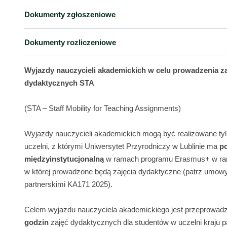
Dokumenty zgłoszeniowe
Dokumenty rozliczeniowe
Przedstawiamy Państwu listę dokumentów, które należy 
Wyjazdy nauczycieli akademickich w celu prowadzenia z
dydaktycznych STA
PROJEKT KA171 2025
– wyjazdy do krajów partnerskic
(STA – Staff Mobility for Teaching Assignments)
Wniosek wyjazdowy STA
(+ klauzula RODO)
Indywidualny
Program Nauczania
(Mobility Agreement – 
Wyjazdy nauczycieli akademickich mogą być realizowane tyl
uczelni, z którymi Uniwersytet Przyrodniczy w Lublinie ma
p
Formularz oceny zgłoszenia
międzyinstytucjonalną
w ramach programu Erasmus+ w ram
w której prowadzone będą zajęcia dydaktyczne (patrz umowy
Oświadczenie o znajomości języka obcego
– minimum 
partnerskimi KA171 2025).
Wniosek green travel
– jeśli podroż odbędzie się niskoe
autobus, pociąg lub wspólne korzystanie z samochodu na 
Celem wyjazdu nauczyciela akademickiego jest przeprowad
godzin
zajęć dydaktycznych dla studentów w uczelni kraju p
Pismo/skan pisma dobrej jakości z uczelni partnerskiej p