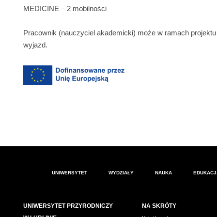
MEDICINE – 2 mobilności
Pracownik jest zobowiązany do złożenia Wniosku o delego
TUTAJ
(delegację należy złożyć w Biurze Projektów Mię
Pracownik (nauczyciel akademicki) może w ramach projektu 
Cegiełko, tel. 81 445 60 15, szczegółowe informacje znaj
wyjazd.
Wniosek o delegowanie za granicę należy przynieść do podp
Izabela Wolska) – najpóźniej w dniu podpisania umowy na w
UNIWERSYTET
WYDZIAŁY
NAUKA
EDUKACJ
UNIWERSYTET PRZYRODNICZY
NA SKRÓTY