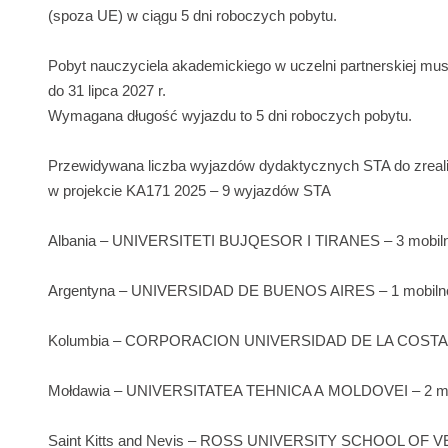
(spoza UE) w ciągu 5 dni roboczych pobytu.
nauczyciela akademickiego we wspólne przedsięwzięcia/pr
zakres współpracy –
jeśli dotyczy
Pobyt nauczyciela akademickiego w uczelni partnerskiej mus
Zapewnienie kierownika jednostki o realizacji planowany
do 31 lipca 2027 r.
pobytu nauczyciela w uczelni partnerskiej
(należy przygot
Wymagana długość wyjazdu to 5 dni roboczych pobytu.
Po zakwalifikowaniu na wyjazd:
Przewidywana liczba wyjazdów dydaktycznych STA do zreal
w projekcie KA171 2025 – 9 wyjazdów STA
Nauczyciel akademicki powinien być
ubezpieczony
na cz
zagranicznej (prywatna polisa)
Albania – UNIVERSITETI BUJQESOR I TIRANES – 3 mobiln
Ubezpieczenie na cały okres wyjazdu (podróż i pobyt) powinn
ubezpieczenie następstw nieszczęśliwych wypadków NNW o
Argentyna – UNIVERSIDAD DE BUENOS AIRES – 1 mobiln
cywilna OC.
Kolumbia – CORPORACION UNIVERSIDAD DE LA COSTA –
Jest to minimalny wymagany zakres ubezpieczenia przez p
ubezpieczenie bagażu podróżnego, od kradzieży itp.
Mołdawia – UNIVERSITATEA TEHNICA A MOLDOVEI – 2 mo
Saint Kitts and Nevis – ROSS UNIVERSITY SCHOOL OF
Pracownik powinien posiadać ważną
wizę i paszport
(jeś