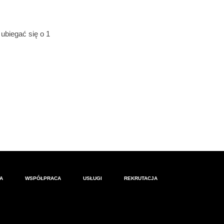
wanie za granicę do pobrania
dzynarodowych, dr Małgorzata
ubiegać się o 1
dą Państwo
TUTAJ
)
isu Koordynatora Projektu (mgr
yjazd
A
WSPÓŁPRACA
USŁUGI
REKRUTACJA