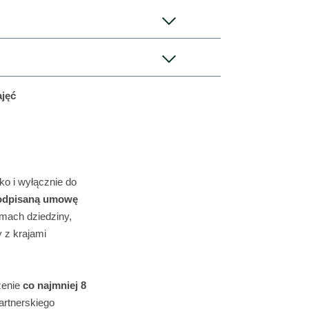
złożyć przed wyjazdem:
ajęć
h (spoza UE)
Staff Mobility for Teaching)
ko i wyłącznie do
odpisaną umowę
ach dziedziny,
 z krajami
B2
misyjnym środkiem transportu:
zasadzie carpooling
zenie
co najmniej 8
artnerskiego
otwierdzający zaangażowanie