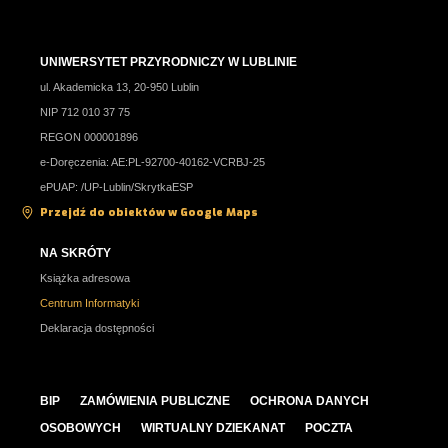
UNIWERSYTET PRZYRODNICZY W LUBLINIE
ul. Akademicka 13, 20-950 Lublin
NIP 712 010 37 75
REGON 000001896
e-Doręczenia: AE:PL-92700-40162-VCRBJ-25
ePUAP: /UP-Lublin/SkrytkaESP
Przejdź do obiektów w Google Maps
NA SKRÓTY
Książka adresowa
Centrum Informatyki
Deklaracja dostępności
BIP
ZAMÓWIENIA PUBLICZNE
OCHRONA DANYCH
OSOBOWYCH
WIRTUALNY DZIEKANAT
POCZTA