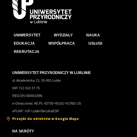
UNIWERSYTET
WYDZIAŁY
NAUKA
EDUKACJA
WSPÓŁPRACA
USŁUGI
REKRUTACJA
UNIWERSYTET PRZYRODNICZY W LUBLINIE
ul. Akademicka 13, 20-950 Lublin
NIP 712 010 37 75
REGON 000001896
e-Doręczenia: AE:PL-92700-40162-VCRBJ-25
ePUAP: /UP-Lublin/SkrytkaESP
Przejdź do obiektów w Google Maps
NA SKRÓTY