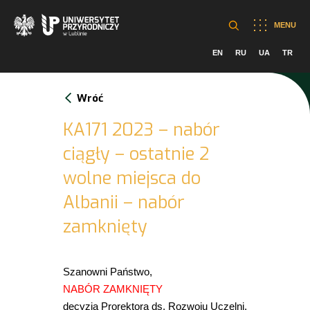
MENU
EN
RU
UA
TR
Wróć
KA171 2023 – nabór
ciągły – ostatnie 2
wolne miejsca do
Albanii – nabór
zamknięty
Szanowni Państwo,
NABÓR ZAMKNIĘTY
decyzją Prorektora ds. Rozwoju Uczelni,