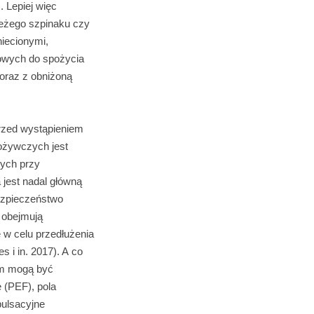
. Lepiej więc
ieżego szpinaku czy
niecionymi,
towych do spożycia
oraz z obniżoną
rzed wystąpieniem
ożywczych jest
zych przy
jest nadal główną
ezpieczeństwo
 obejmują
 w celu przedłużenia
 i in. 2017). A co
em mogą być
e (PEF), pola
pulsacyjne