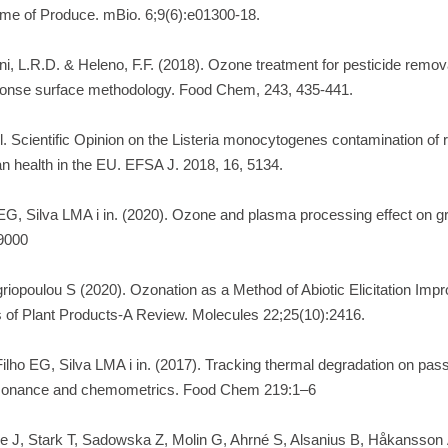
ome of Produce. mBio. 6;9(6):e01300-18.
ni, L.R.D. & Heleno, F.F. (2018). Ozone treatment for pesticide remov
ponse surface methodology. Food Chem, 243, 435-441.
cientific Opinion on the Listeria monocytogenes contamination of r
an health in the EU. EFSA J. 2018, 16, 5134.
 EG, Silva LMA i in. (2020). Ozone and plasma processing effect on g
9000
iopoulou S (2020). Ozonation as a Method of Abiotic Elicitation Impr
 of Plant Products-A Review. Molecules 22;25(10):2416.
lho EG, Silva LMA i in. (2017). Tracking thermal degradation on passio
esonance and chemometrics. Food Chem 219:1–6
e J, Stark T, Sadowska Z, Molin G, Ahrné S, Alsanius B, Håkansson Å