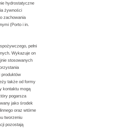
nie hydrostatyczne
nia żywności
ego zachowania
mi (Porto i in.
 spożywczego, pełni
dnych. Wykazuje on
yjnie stosowanych
orzystania
i produktów
leży także od formy
sy kontaktu mogą
który pogarsza
owany jako środek
linnego oraz wtórne
u tworzeniu
cji pozostają