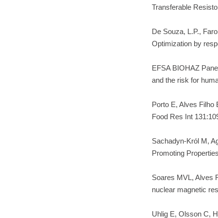
Transferable Resist
De Souza, L.P., Faro
Optimization by res
EFSA BIOHAZ Panel. S
and the risk for hum
Porto E, Alves Filho
Food Res Int 131:10
Sachadyn-Król M, Agr
Promoting Properties
Soares MVL, Alves Fi
nuclear magnetic r
Uhlig E, Olsson C, H