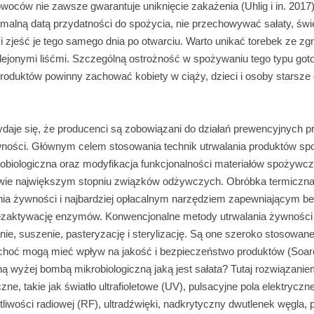
woców nie zawsze gwarantuje uniknięcie zakażenia (Uhlig i in. 2017)
malną datą przydatności do spożycia, nie przechowywać sałaty, św
i zjeść je tego samego dnia po otwarciu. Warto unikać torebek ze zg
lejonymi liśćmi. Szczególną ostrożność w spożywaniu tego typu go
roduktów powinny zachować kobiety w ciąży, dzieci i osoby starsze 
aje się, że producenci są zobowiązani do działań prewencyjnych p
ności. Głównym celem stosowania technik utrwalania produktów sp
obiologiczna oraz modyfikacja funkcjonalności materiałów spożywc
ie największym stopniu związków odżywczych. Obróbka termiczna 
nia żywności i najbardziej opłacalnym narzędziem zapewniającym b
dezaktywację enzymów. Konwencjonalne metody utrwalania żywności
ie, suszenie, pasteryzację i sterylizację. Są one szeroko stosowane
 choć mogą mieć wpływ na jakość i bezpieczeństwo produktów (Soares
ą wyżej bombą mikrobiologiczną jaką jest sałata? Tutaj rozwiązani
zne, takie jak światło ultrafioletowe (UV), pulsacyjne pola elektryczn
tliwości radiowej (RF), ultradźwięki, nadkrytyczny dwutlenek węgla, 