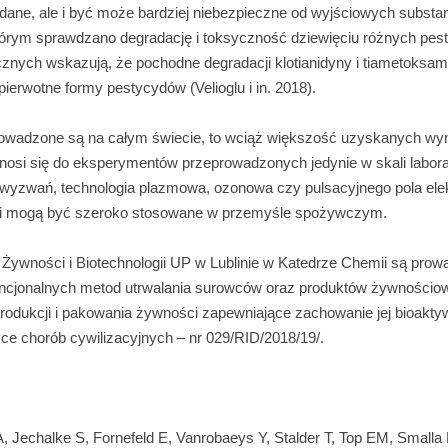
dane, ale i być może bardziej niebezpieczne od wyjściowych substan
tórym sprawdzano degradację i toksyczność dziewięciu różnych pes
znych wskazują, że pochodne degradacji klotianidyny i tiametoks
pierwotne formy pestycydów (Velioglu i in. 2018).
owadzone są na całym świecie, to wciąż większość uzyskanych wyni
nosi się do eksperymentów przeprowadzonych jedynie w skali labora
wyzwań, technologia plazmowa, ozonowa czy pulsacyjnego pola ele
ł i mogą być szeroko stosowane w przemyśle spożywczym.
Żywności i Biotechnologii UP w Lublinie w Katedrze Chemii są pro
ncjonalnych metod utrwalania surowców oraz produktów żywności
produkcji i pakowania żywności zapewniające zachowanie jej bioakt
ce chorób cywilizacyjnych – nr 029/RID/2018/19/.
, Jechalke S, Fornefeld E, Vanrobaeys Y, Stalder T, Top EM, Smalla 