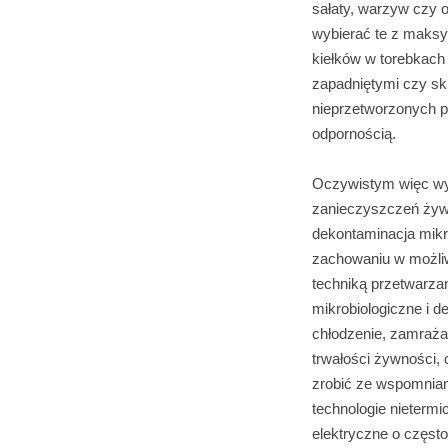
sałaty, warzyw czy o
wybierać te z maksy
kiełków w torebkach 
zapadniętymi czy sk
nieprzetworzonych p
odpornością.
Oczywistym więc wyd
zanieczyszczeń żyw
dekontaminacja mikr
zachowaniu w możliw
techniką przetwarza
mikrobiologiczne i 
chłodzenie, zamrażan
trwałości żywności,
zrobić ze wspomnian
technologie nietermic
elektryczne o często