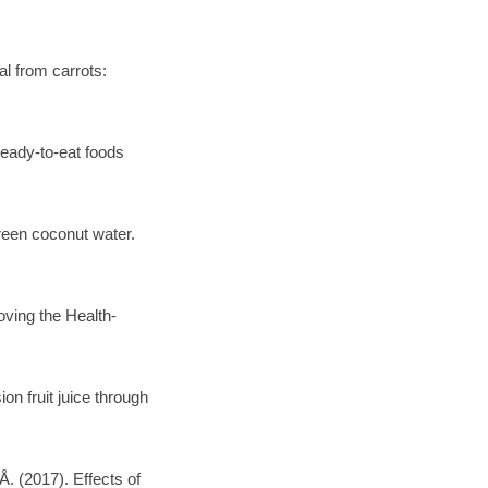
al from carrots:
eady-to-eat foods
reen coconut water.
oving the Health-
n fruit juice through
. (2017). Effects of