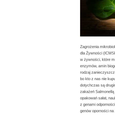
Zagrożenia mikrobio
dla Żywności (ICMSF
w żywności, które m
enzymów, amin bioge
rodzaj zanieczyszcz
bo kto z nas nie ku
dotychczas są drug
zakażeń Salmonellą 
opakowań sałat, nau
z genami odporności 
genów oporności na 