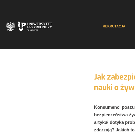
REKRUTACJA
Jak zabezpi
nauki o żyw
Konsumenci poszuk
bezpieczeństwa żyw
artykuł dotyka pro
zdarzają? Jakich t