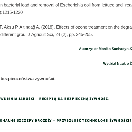
 bacterial load and removal of Escherichia coli from lettuce and “rea
6):1215-1220
, Aksu P, Altındağ A. (2018). Effects of ozone treatment on the degrad
different grou. J Agricult Sci, 24 (2), pp. 245-255.
Autorzy: dr Monika Sachadyn-Kr
Wydział Nauk o Ż
e bezpieczeństwa żywności:
WNIENIA JAKOŚCI – RECEPTĄ NA BEZPIECZNĄ ŻYWNOŚĆ.
ONALNE SZCZEPY DROŻDŻY – PRZYSZŁOŚĆ TECHNOLOGII ŻYWNOŚCI?