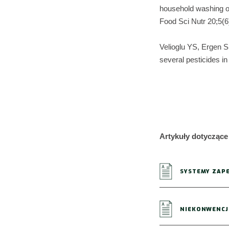
household washing on
Food Sci Nutr 20;5(
Velioglu YS, Ergen SF
several pesticides in 
Artykuły dotycząc
SYSTEMY ZAPE
NIEKONWENCJ