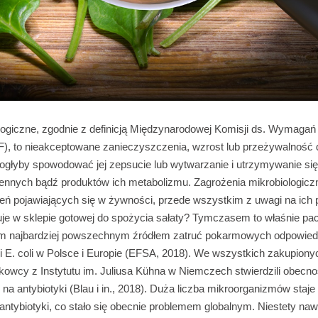
logiczne, zgodnie z definicją Międzynarodowej Komisji ds. Wymagań
), to nieakceptowane zanieczyszczenia, wzrost lub przeżywalność 
ogłyby spowodować jej zepsucie lub wytwarzanie i utrzymywanie się 
nnych bądź produktów ich metabolizmu. Zagrożenia mikrobiologiczn
eń pojawiających się w żywności, przede wszystkim z uwagi na ic
puje w sklepie gotowej do spożycia sałaty? Tymczasem to właśnie pa
im najbardziej powszechnym źródłem zatruć pokarmowych odpowiedz
i E. coli w Polsce i Europie (EFSA, 2018). We wszystkich zakupion
kowcy z Instytutu im. Juliusa Kühna w Niemczech stwierdzili obecno
na antybiotyki (Blau i in., 2018). Duża liczba mikroorganizmów staj
antybiotyki, co stało się obecnie problemem globalnym. Niestety na