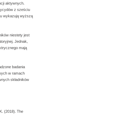
cji aktywnych.
tycydów z sześciu
amu wykazują wyższą
ków niestety jest
toryjnej. Jednak,
ktrycznego mają
wadzone badania
owych w ramach
ywnych składników
K. (2018). The