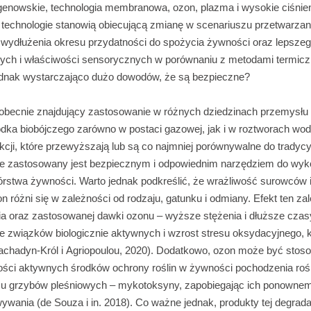
genowskie, technologia membranowa, ozon, plazma i wysokie ciśnie
 technologie stanowią obiecującą zmianę w scenariuszu przetwarza
do wydłużenia okresu przydatności do spożycia żywności oraz lepsz
ch i właściwości sensorycznych w porównaniu z metodami termiczny
dnak wystarczająco dużo dowodów, że są bezpieczne?
 obecnie znajdujący zastosowanie w różnych dziedzinach przemysłu
odka biobójczego zarówno w postaci gazowej, jak i w roztworach wo
kcji, które przewyższają lub są co najmniej porównywalne do tradyc
wie zastosowany jest bezpiecznym i odpowiednim narzędziem do wyk
rstwa żywności. Warto jednak podkreślić, że wrażliwość surowców 
różni się w zależności od rodzaju, gatunku i odmiany. Efekt ten za
a oraz zastosowanej dawki ozonu – wyższe stężenia i dłuższe cza
e związków biologicznie aktywnych i wzrost stresu oksydacyjnego, 
chadyn-Król i Agriopoulou, 2020). Dodatkowo, ozon może być stos
łości aktywnych środków ochrony roślin w żywności pochodzenia roś
mu grzybów pleśniowych – mykotoksyny, zapobiegając ich ponownem
wania (de Souza i in. 2018). Co ważne jednak, produkty tej degrada