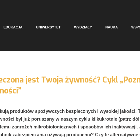
EDUKACJA
UNIWERSYTET
WYDZIAŁY
NAUKA
WSP
eczona jest Twoja żywność? Cykl „Pozn
ności”
ują produktów spożywczych bezpiecznych i wysokiej jakości. 
ności był już poruszany w naszym cyklu kilkukrotnie (patrz dół 
blemu zagrożeń mikrobiologicznych i sposobów ich inaktywacji. 
echnik zabezpieczania używają producenci? Czy te alternatywne 