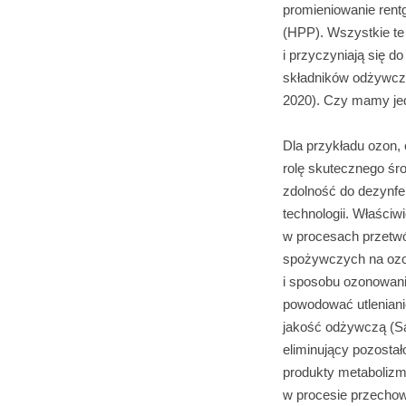
promieniowanie rent
(HPP). Wszystkie te
i przyczyniają się 
składników odżywczy
2020). Czy mamy je
Dla przykładu ozon,
rolę skutecznego śr
zdolność do dezynfe
technologii. Właści
w procesach przetwó
spożywczych na ozon 
i sposobu ozonowani
powodować utleniani
jakość odżywczą (Sa
eliminujący pozosta
produkty metaboliz
w procesie przechowy