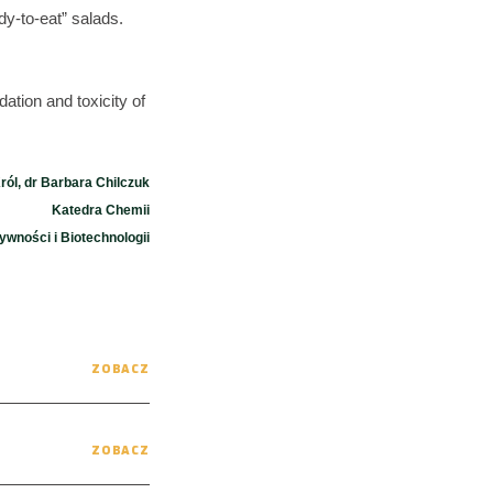
dy-to-eat” salads.
ation and toxicity of
ól, dr Barbara Chilczuk
Katedra Chemii
ywności i Biotechnologii
ZOBACZ
ZOBACZ