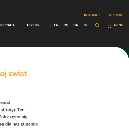
INTRANET
OPEN-UP
ÓŁPRACA
USŁUGI
EN
RU
UA
TR
MENU
aj świat
Temat
strony). Ten
Jak często się
są dla nas zupełnie