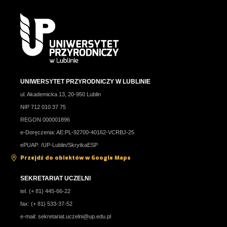
UNIWERSYTET PRZYRODNICZY W LUBLINIE
ul. Akademicka 13, 20-950 Lublin
NIP 712 010 37 75
REGON 000001896
e-Doręczenia: AE:PL-92700-40162-VCRBJ-25
ePUAP: /UP-Lublin/SkrytkaESP
Przejdź do obiektów w Google Maps
SEKRETARIAT UCZELNI
tel. (+ 81) 445-66-22
fax: (+ 81) 533-37-52
e-mail:
sekretariat.uczelni@up.edu.pl