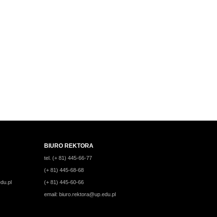
BIURO REKTORA
tel. (+ 81) 445-66-77
(+ 81) 445-68-68
du.pl
(+ 81) 445-60-66
email:
biuro.rektora@up.edu.pl