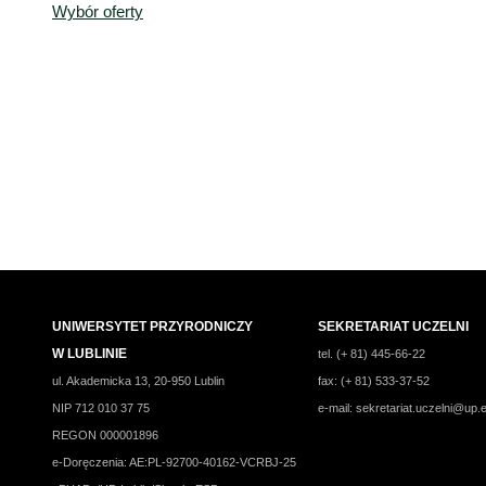
Wybór oferty
UNIWERSYTET PRZYRODNICZY
SEKRETARIAT UCZELNI
W LUBLINIE
tel. (+ 81) 445-66-22
ul. Akademicka 13, 20-950 Lublin
fax: (+ 81) 533-37-52
NIP 712 010 37 75
e-mail:
sekretariat.uczelni@up.e
REGON 000001896
e-Doręczenia: AE:PL-92700-40162-VCRBJ-25