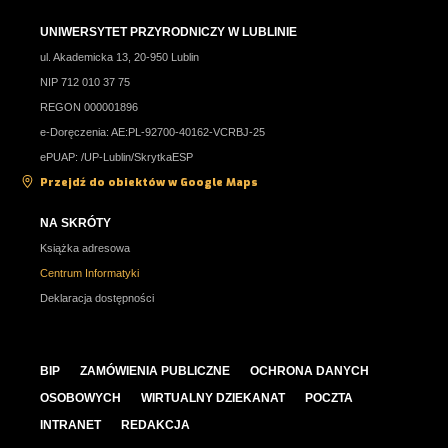
UNIWERSYTET PRZYRODNICZY W LUBLINIE
ul. Akademicka 13, 20-950 Lublin
NIP 712 010 37 75
REGON 000001896
e-Doręczenia: AE:PL-92700-40162-VCRBJ-25
ePUAP: /UP-Lublin/SkrytkaESP
Przejdź do obiektów w Google Maps
NA SKRÓTY
Książka adresowa
Centrum Informatyki
Deklaracja dostępności
BIP
ZAMÓWIENIA PUBLICZNE
OCHRONA DANYCH
OSOBOWYCH
WIRTUALNY DZIEKANAT
POCZTA
INTRANET
REDAKCJA