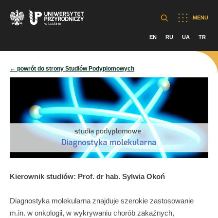
MENU
EN
RU
UA
TR
← powrót do strony Studiów Podyplomowych
Kierownik studiów: Prof. dr hab. Sylwia Okoń
Diagnostyka molekularna znajduje szerokie zastosowanie
m.in. w onkologii, w wykrywaniu chorób zakaźnych,