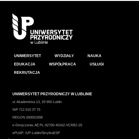
UNIWERSYTET
WYDZIAŁY
NAUKA
EDUKACJA
WSPÓŁPRACA
USŁUGI
REKRUTACJA
UNIWERSYTET PRZYRODNICZY W LUBLINIE
ul. Akademicka 13, 20-950 Lublin
NIP 712 010 37 75
REGON 000001896
e-Doręczenia: AE:PL-92700-40162-VCRBJ-25
ePUAP: /UP-Lublin/SkrytkaESP