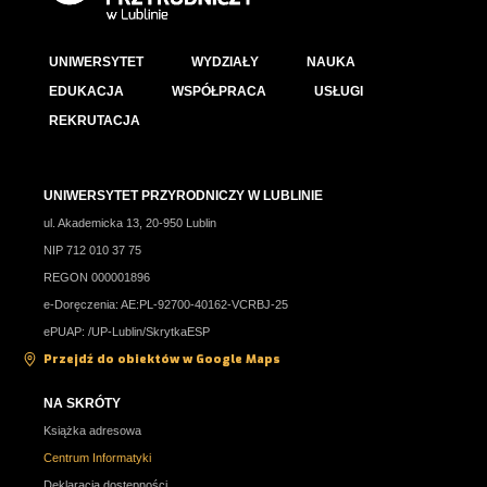
UNIWERSYTET
WYDZIAŁY
NAUKA
EDUKACJA
WSPÓŁPRACA
USŁUGI
REKRUTACJA
UNIWERSYTET PRZYRODNICZY W LUBLINIE
ul. Akademicka 13, 20-950 Lublin
NIP 712 010 37 75
REGON 000001896
e-Doręczenia: AE:PL-92700-40162-VCRBJ-25
ePUAP: /UP-Lublin/SkrytkaESP
Przejdź do obiektów w Google Maps
NA SKRÓTY
Książka adresowa
Centrum Informatyki
Deklaracja dostępności