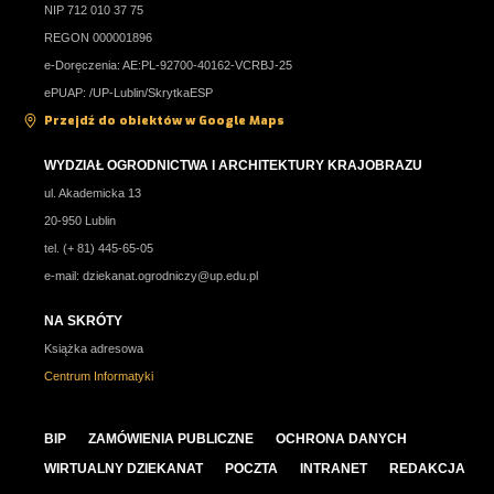
NIP 712 010 37 75
ZF N2_6A Analiza instrumentalna w zielarstwie
REGON 000001896
ZF N2_6B Diagnostyka laboratoryjna w bromatologii
e-Doręczenia: AE:PL-92700-40162-VCRBJ-25
ePUAP: /UP-Lublin/SkrytkaESP
Przejdź do obiektów w Google Maps
WYDZIAŁ OGRODNICTWA I ARCHITEKTURY KRAJOBRAZU
ul. Akademicka 13
20-950 Lublin
tel. (+ 81) 445-65-05
e-mail:
dziekanat.ogrodniczy@up.edu.pl
NA SKRÓTY
Książka adresowa
Centrum Informatyki
BIP
ZAMÓWIENIA PUBLICZNE
OCHRONA DANYCH
WIRTUALNY DZIEKANAT
POCZTA
INTRANET
REDAKCJA