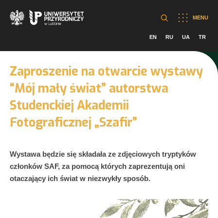
MENU
EN
RU
UA
TR
Zaproszenie na otwarcie wystawy
“Mój mały świat” autorstwa
Studenckiej Akademii
Fotograficznej „Szafir”
Wystawa będzie się składała ze zdjęciowych tryptyków
członków SAF, za pomocą których zaprezentują oni
otaczający ich świat w niezwykły sposób.