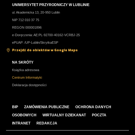
UNIWERSYTET PRZYRODNICZY W LUBLINIE
ul. Akademicka 13, 20-950 Lublin
NIP 712 010 37 75
REGON 000001896
e-Doręczenia: AE:PL-92700-40162-VCRBJ-25
ePUAP: /UP-Lublin/SkrytkaESP
Przejdź do obiektów w Google Maps
NA SKRÓTY
Książka adresowa
Centrum Informatyki
Deklaracja dostępności
BIP
ZAMÓWIENIA PUBLICZNE
OCHRONA DANYCH
OSOBOWYCH
WIRTUALNY DZIEKANAT
POCZTA
INTRANET
REDAKCJA