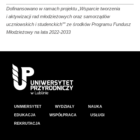
Dofinansowano w ramach projektu „Wsparcie tworzenia
i aktywizacji rad młodzieżowych oraz samorządów
uczniowskich i studenckich”” ze środków Programu Fundusz
Młodzieżowy na lata 2022-2033
UNIWERSYTET
WYDZIAŁY
NAUKA
EDUKACJA
WSPÓŁPRACA
USŁUGI
REKRUTACJA