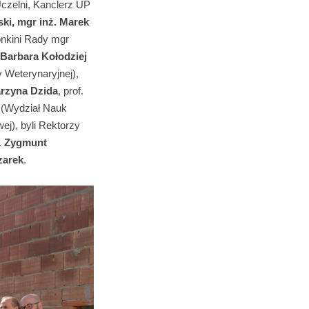
 Uczelni, Kanclerz UP
ski,
mgr inż.
Marek
onkini Rady mgr
Barbara Kołodziej
y Weterynaryjnej),
rzyna Dzida
, prof.
(Wydział Nauk
ej), byli Rektorzy
.
Zygmunt
zarek
.