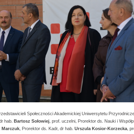
rzedstawicieli Społeczności Akademickiej Uniwersytetu Przyrodnicze
 dr hab.
Bartosz Sołowiej
, prof. uczelni, Prorektor ds. Nauki i Współ
j Marczuk
, Prorektor ds. Kadr, dr hab.
Urszula Kosior-Korzecka
, p