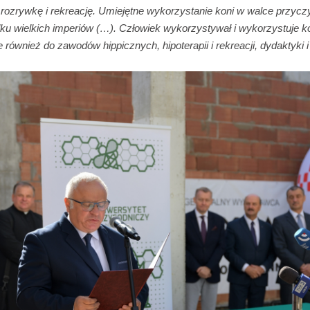
t, rozrywkę i rekreację. Umiejętne wykorzystanie koni w walce przyczy
u wielkich imperiów (…). Człowiek wykorzystywał i wykorzystuje kon
e również do zawodów hippicznych, hipoterapii i rekreacji, dydaktyki 