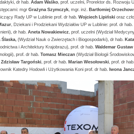
daktyki, dr hab.
Adam Waśko
, prof. uczelni, Prorektor ds. Rozwoju
astępcami: mgr
Grażyna Szymczyk
, mgr. inż.
Bartłomiej Orzechow
czący Rady UP w Lublinie prof. dr hab.
Wojciech Lipiński
oraz czł
Mazur
, Dziekani i Prodziekani Wydziałów UP w Lublinie: prof. dr hab.
ierii), dr hab.
Aneta Nowakiewicz
, prof. uczelni (Wydział Medycyn
 Ślaska,
(Wydział Nauk o Zwierzętach i Biogospodarki), dr hab.
Kata
odnictwa i Architektury Krajobrazu), prof. dr hab.
Waldemar Gustaw
ologii), prof. dr hab.
Tomasz Mieczan
(Wydział Biologii Środowiskow
.
Zdzisław Targoński
, prof. dr hab.
Marian Wesołowski
, prof. dr hab
rownik Katedry Hodowli i Użytkowania Koni prof. dr hab.
Iwona Janc