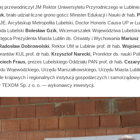
ej przewodniczył JM Rektor Uniwersytetu Przyrodniczego w Lublinie, 
yk
, brało udział liczne grono gości: Minister Edukacji i Nauki dr hab.
P
, JE. Arcybiskup Metropolita Lubelski, Doctor Honoris Causa UP w Lu
da Lubelski
Bolesław Gzik
, Wicemarszałek Województwa Lubelsk
stępca Prezydenta Miasta Lublin ds. Oświaty i Wychowania
Mariusz
Radosław Dobrowolski
, Rektor UM w Lublinie prof. dr hab.
Wojciec
orantów KUL prof. dr hab.
Krzysztof Narecki
, Prorektor ds. nauki Pol
ciech Fraus
, prezes Lubelskiego Oddziału PAN prof. dr hab.
Cezary
ędu Wojewódzkiego, Urzędu Marszałkowskiego, Urzędu Miasta Lubli
ele krajowych i regionalnych instytucji gospodarczych i samorządow
my TEXOM Sp. z o. o. — wykonawcy inwestycji.