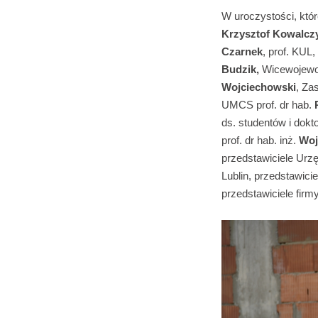
W uroczystości, któr
Krzysztof Kowalcz
Czarnek
, prof. KUL
Budzik,
Wicewojewo
Wojciechowski
, Za
UMCS prof. dr hab.
ds. studentów i dokt
prof. dr hab. inż.
Woj
przedstawiciele Urz
Lublin, przedstawici
przedstawiciele fir