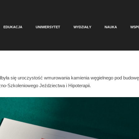
EDUKACJA
UNIWERSYTET
WYDZIAŁY
NAUKA
WSP
odbyła się uroczystość wmurowania kamienia węgielnego pod budowę
no-Szkoleniowego Jeździectwa i Hipoterapii.