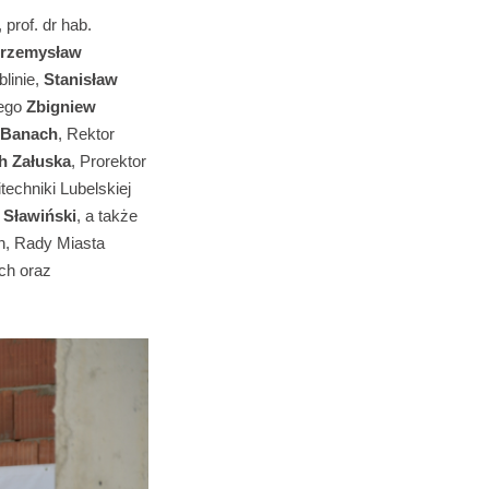
prof. dr hab.
rzemysław
blinie,
Stanisław
iego
Zbigniew
 Banach
, Rektor
h Załuska
, Prorektor
itechniki Lubelskiej
 Sławiński
, a także
n, Rady Miasta
ych oraz