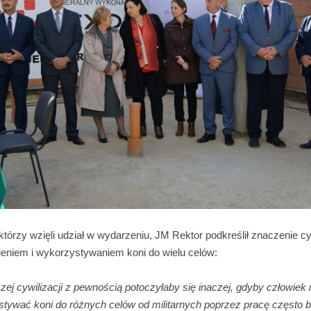
którzy wzięli udział w wydarzeniu, JM Rektor podkreślił znaczenie cy
niem i wykorzystywaniem koni do wielu celów:
aszej cywilizacji z pewnością potoczyłaby się inaczej, gdyby człowiek 
stywać koni do różnych celów od militarnych poprzez pracę często 