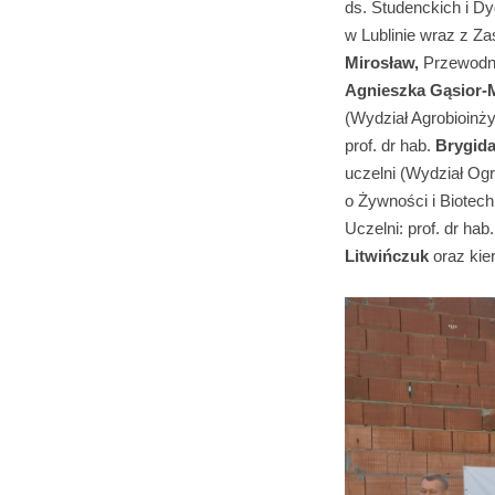
ds. Studenckich i Dy
w Lublinie wraz z Z
Mirosław,
Przewodni
Agnieszka Gąsior-
(Wydział Agrobioinżyn
prof. dr hab.
Brygida
uczelni (Wydział Ogr
o Żywności i Biotechn
Uczelni: prof. dr hab
Litwińczuk
oraz kie