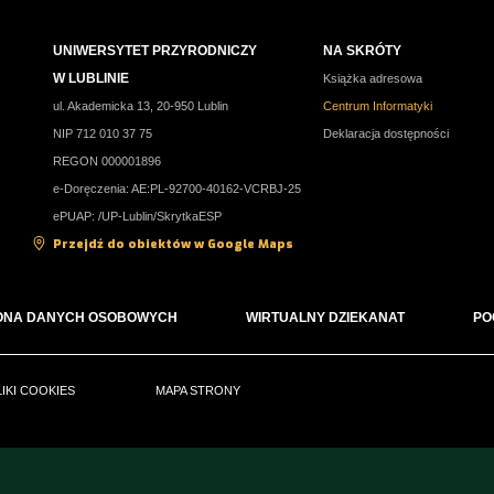
UNIWERSYTET PRZYRODNICZY
NA SKRÓTY
W LUBLINIE
Książka adresowa
ul. Akademicka 13, 20-950 Lublin
Centrum Informatyki
NIP 712 010 37 75
Deklaracja dostępności
REGON 000001896
e-Doręczenia: AE:PL-92700-40162-VCRBJ-25
ePUAP: /UP-Lublin/SkrytkaESP
Przejdź do obiektów w Google Maps
ONA DANYCH OSOBOWYCH
WIRTUALNY DZIEKANAT
PO
LIKI COOKIES
MAPA STRONY