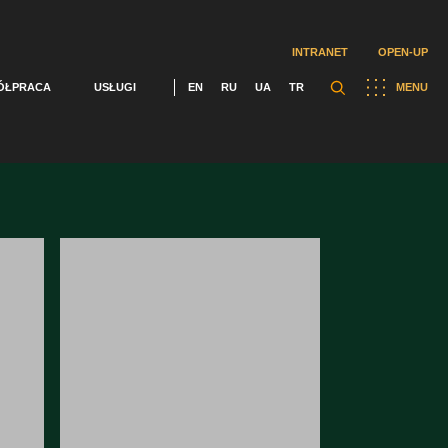
INTRANET
OPEN-UP
ÓŁPRACA
USŁUGI
EN
RU
UA
TR
MENU