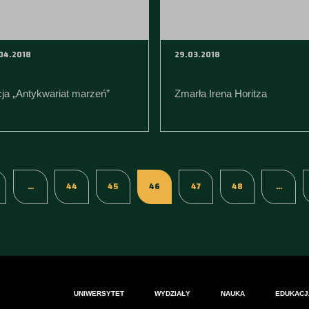
04.2018
29.03.2018
ja „Antykwariat marzeń”
Zmarła Irena Horitza
…
44
45
46
47
48
…
UNIWERSYTET
WYDZIAŁY
NAUKA
EDUKACJ