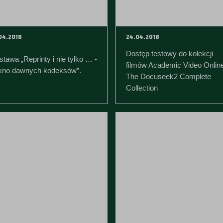
04.2018
24.04.2018
Dostęp testowy do kolekcji
tawa „Reprinty i nie tylko … -
filmów Academic Video Online
kno dawnych kodeksów”.
The Docuseek2 Complete
Collection