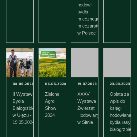
hodowli
bydła
mlecznego i
mleczarstwa
w Polsce”
04.06.2024
06.05.2024
19.07.2023
23.03.2023
II Wystawa
Zielone
XXXV
Opłata za
Bydła
Agro
Wystawa
wpis do
Białogrzbietego
Show
Zwierząt
księgi
w Ułężu - 18-
2024
Hodowlanych
hodowlanej
19.05.2024
w Sitnie
bydła rasy
białogrzbietej