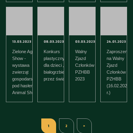
13.03.2023
08.03.2023
03.03.2023
24.01.2023
Zielone Agro
Konkurs
Walny
Zaproszenie
Show -
plastyczny
Zjazd
na Walny
wystawa
dla dzieci „Z
Członków
Zjazd
zwierząt
białogrzbietką
PZHBB
Członków
gospodarskich
przez świat”
2023
PZHBB
pod hasłem
(16.02.2023
Animal Show
r.)
1
2
>