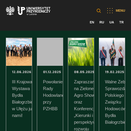
MENU
EN
RU
UA
TR
12.06.2026
01.12.2025
08.05.2025
19.02.2025
III Krajowa
Powołanie
Zapraszamy
Walne Zebran
Wystawa
Rady
na Zielone
Sprawozdaw
Bydła
Hodowlanej
Agro Show
Polskiego
Białogrzbietego
przy
oraz
Związku
w Ułężu już za
PZHBB
Konferencję
Hodowców
nami!
„Kierunki i
Bydła
perspektywy
Białogrzbiete
rozwoju