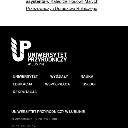
asystenta
w Katedrze Hodowli Małych
Przeżuwaczy i Doradztwa Rolniczego
UNIWERSYTET
WYDZIAŁY
NAUKA
EDUKACJA
WSPÓŁPRACA
USŁUGI
REKRUTACJA
UNIWERSYTET PRZYRODNICZY W LUBLINIE
ul. Akademicka 13, 20-950 Lublin
NIP 712 010 37 75