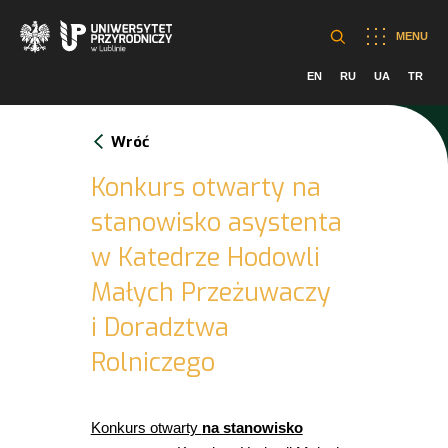
MENU
EN
RU
UA
TR
Wróć
Konkurs otwarty na
stanowisko asystenta
w Katedrze Hodowli
Małych Przeżuwaczy
i Doradztwa
Rolniczego
Konkurs otwarty
na stanowisko