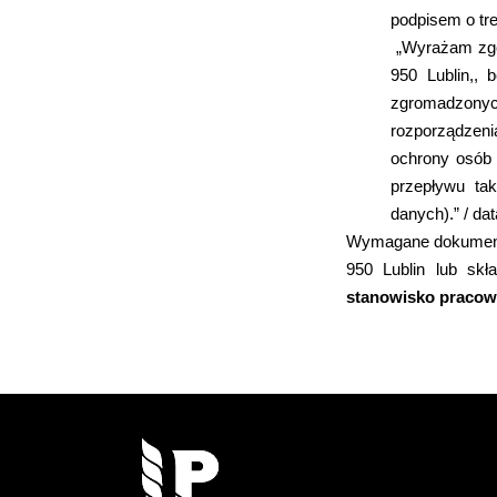
podpisem o tre
„Wyrażam zgod
950 Lublin,,
zgromadzonych
rozporządzeni
ochrony osób
przepływu ta
danych).” / dat
Wymagane dokumenty 
950 Lublin lub skł
stanowisko pracow