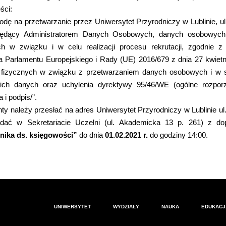
ści:
ę na przetwarzanie przez Uniwersytet Przyrodniczy w Lublinie, u
 będący Administratorem Danych Osobowych, danych osobowych
 w związku i w celu realizacji procesu rekrutacji, zgodnie z ar
a Parlamentu Europejskiego i Rady (UE) 2016/679 z dnia 27 kwietn
 fizycznych w związku z przetwarzaniem danych osobowych i w 
kich danych oraz uchylenia dyrektywy 95/46/WE (ogólne rozpor
a i podpis/”.
należy przesłać na adres Uniwersytet Przyrodniczy w Lublinie ul
adać w Sekretariacie Uczelni (ul. Akademicka 13 p. 261) z d
nika ds. księgowości”
do dnia
01.02.2021 r.
do godziny 14:00.
UNIWERSYTET
WYDZIAŁY
NAUKA
EDUKACJ