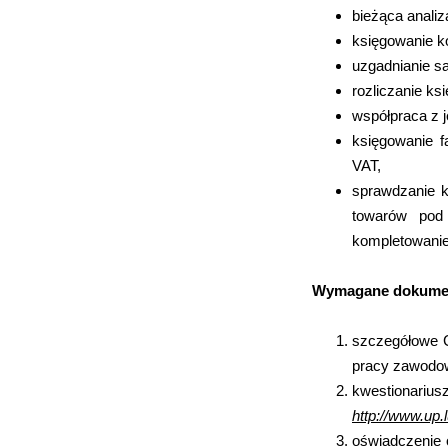
bieżąca anali
księgowanie k
uzgadnianie s
rozliczanie k
współpraca z 
księgowanie f
VAT,
sprawdzanie 
towarów pod
kompletowanie
Wymagane dokume
szczegółowe C
pracy zawodow
kwestionariu
http://www.up.l
oświadczenie