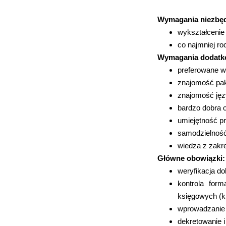
Wymagania niezbę
wykształceni
co najmniej ro
Wymagania dodatk
preferowane w
znajomość pak
znajomość jęz
bardzo dobra o
umiejętność pr
samodzielność
wiedza z zakr
Główne obowiązki:
weryfikacja do
kontrola for
księgowych (k
wprowadzanie 
dekretowanie 