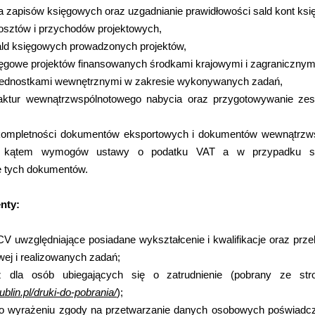
za zapisów księgowych oraz uzgadnianie prawidłowości sald kont ks
osztów i przychodów projektowych,
ald księgowych prowadzonych projektów,
sięgowe projektów finansowanych środkami krajowymi i zagranicznym
jednostkami wewnętrznymi w zakresie wykonywanych zadań,
aktur wewnątrzwspólnotowego nabycia oraz przygotowywanie zest
kompletności dokumentów eksportowych i dokumentów wewnątrzws
 kątem wymogów ustawy o podatku VAT a w przypadku stw
 tych dokumentów.
nty:
V uwzględniające posiadane wykształcenie i kwalifikacje oraz prz
ej i realizowanych zadań;
sz dla osób ubiegających się o zatrudnienie (pobrany ze st
ublin.pl/druki-do-pobrania/
);
 o wyrażeniu zgody na przetwarzanie danych osobowych poświad