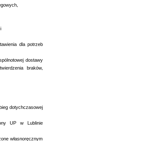
ięgowych,
i
awienia dla potrzeb
pólnotowej dostawy
ierdzenia braków,
ebieg dotychczasowej
rony UP w Lublinie
czone własnoręcznym