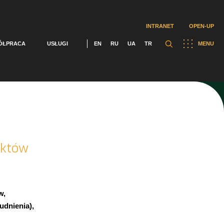
INTRANET
OPEN-UP
ÓŁPRACA
USŁUGI
EN
RU
UA
TR
MENU
ektów
w,
udnienia),