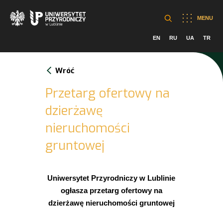
MENU
EN
RU
UA
TR
Wróć
Przetarg ofertowy na
dzierżawę
nieruchomości
gruntowej
Uniwersytet Przyrodniczy w Lublinie
ogłasza przetarg ofertowy na
dzierżawę nieruchomości gruntowej