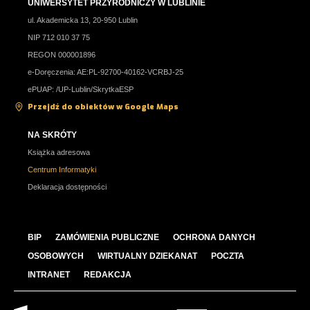
UNIWERSYTET PRZYRODNICZY W LUBLINIE
ul. Akademicka 13, 20-950 Lublin
NIP 712 010 37 75
REGON 000001896
e-Doręczenia: AE:PL-92700-40162-VCRBJ-25
ePUAP: /UP-Lublin/SkrytkaESP
Przejdź do obiektów w Google Maps
NA SKRÓTY
Książka adresowa
Centrum Informatyki
Deklaracja dostępności
BIP
ZAMÓWIENIA PUBLICZNE
OCHRONA DANYCH
OSOBOWYCH
WIRTUALNY DZIEKANAT
POCZTA
INTRANET
REDAKCJA