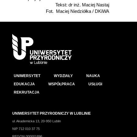
Tekst: dr inż. Maciej Nastaj
Fot. Maciej Niedziółka / DKiWA
UNIWERSYTET
WYDZIAŁY
NAUKA
EDUKACJA
WSPÓŁPRACA
USŁUGI
REKRUTACJA
UNIWERSYTET PRZYRODNICZY W LUBLINIE
ul. Akademicka 13, 20-950 Lublin
NIP 712 010 37 75
REGON 000001896