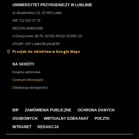
UNIWERSYTET PRZYRODNICZY W LUBLINIE
ul. Akademicka 13, 20-950 Lublin
NIP 712 010 37 75
REGON 000001896
e-Doręczenia: AE:PL-92700-40162-VCRBJ-25
ePUAP: /UP-Lublin/SkrytkaESP
Przejdź do obiektów w Google Maps
NA SKRÓTY
Książka adresowa
Centrum Informatyki
Deklaracja dostępności
BIP
ZAMÓWIENIA PUBLICZNE
OCHRONA DANYCH
OSOBOWYCH
WIRTUALNY DZIEKANAT
POCZTA
INTRANET
REDAKCJA