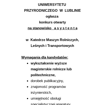
UNIWERSYTETU
PRZYRODNICZEGO W LUBLINIE
ogłasza
konkurs otwarty
na stanowisko a s y s t e n t a
w Katedrze Maszyn Rolniczych,
Leśnych i Transportowych
Wymagania dla kandydatów:
wykształcenie wyższe
magisterskie rolnicze lub
politechniczne,
dorobek publikacyjny,
znajomość programów
inżynierskich,
umiejętność obsługi
specjalistycznej aparatury