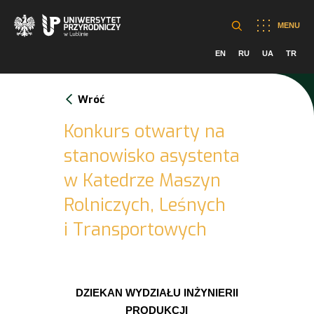
MENU
EN
RU
UA
TR
Wróć
Konkurs otwarty na
stanowisko asystenta
w Katedrze Maszyn
Rolniczych, Leśnych
i Transportowych
DZIEKAN WYDZIAŁU INŻYNIERII
PRODUKCJI