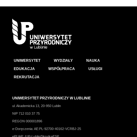
UNIWERSYTET
WYDZIAŁY
NAUKA
EDUKACJA
WSPÓŁPRACA
USŁUGI
REKRUTACJA
UNIWERSYTET PRZYRODNICZY W LUBLINIE
ul. Akademicka 13, 20-950 Lublin
NIP 712 010 37 75
REGON 000001896
e-Doręczenia: AE:PL-92700-40162-VCRBJ-25
ePUAP: /UP-Lublin/SkrytkaESP