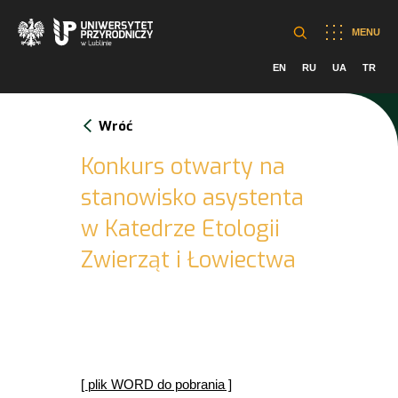
MENU
EN
RU
UA
TR
Wróć
Konkurs otwarty na
stanowisko asystenta
w Katedrze Etologii
Zwierząt i Łowiectwa
[
plik WORD do pobrania
]