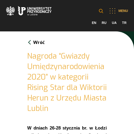
MENU
EN
RU
UA
TR
Wróć
Nagroda “Gwiazdy
Umiędzynarodowienia
2020” w kategorii
Rising Star dla Wiktorii
Herun z Urzędu Miasta
Lublin
W dniach 26-28 stycznia br. w Łodzi