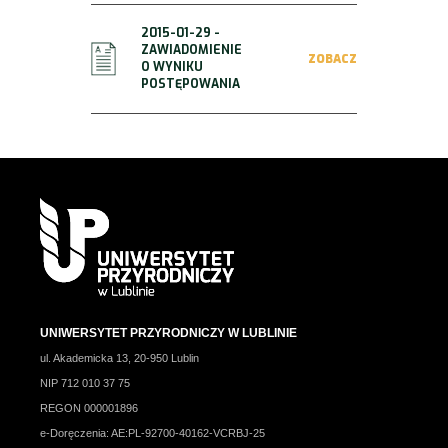
2015-01-29 -
ZAWIADOMIENIE
ZOBACZ
O WYNIKU
POSTĘPOWANIA
UNIWERSYTET PRZYRODNICZY W LUBLINIE
ul. Akademicka 13, 20-950 Lublin
NIP 712 010 37 75
REGON 000001896
e-Doręczenia: AE:PL-92700-40162-VCRBJ-25