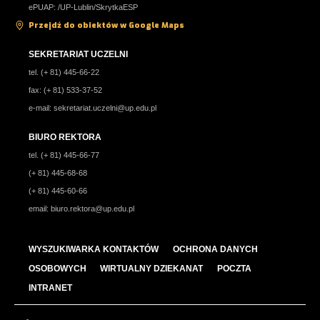
ePUAP: /UP-Lublin/SkrytkaESP
Przejdź do obiektów w Google Maps
SEKRETARIAT UCZELNI
tel. (+ 81) 445-66-22
fax: (+ 81) 533-37-52
e-mail:
sekretariat.uczelni@up.edu.pl
BIURO REKTORA
tel. (+ 81) 445-66-77
(+ 81) 445-68-68
(+ 81) 445-60-66
email:
biuro.rektora@up.edu.pl
WYSZUKIWARKA KONTAKTÓW
OCHRONA DANYCH
OSOBOWYCH
WIRTUALNY DZIEKANAT
POCZTA
INTRANET